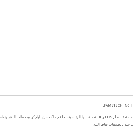
يقع مقر شركة FAMETECH INC في تايوان منذ عام 1981، وهي شركة مصنعة لنظام POS وAIDC.منتجاتها الرئيسية، بما
حلول تطبيقات نقاط البيع.