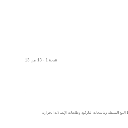
نتيجة 1 - 13 من 13
 في ذلكماسح الباركودومحطات الدفع ونقاط البيع المتنقلة وماسحات الباركود وطابعات الإيصالات الحرارية