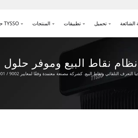
تحميل
تطبيقات
المنتجات
حول TYSSO
 نقاط البيع وموفر حلول نقاط البي
الفريق بأك