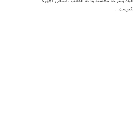
بأة بسرعة محسنة ودقة الطلب ، ستعزز أجهزة
كيوسك...