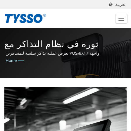
العربية
ثورة في نظام التذاكر مع
سلسلة TYSSO POS-8X17 |
واجهة POS-8X17 تعرض عملية تذاكر سلسة للمسافرين.
Home
مصنوعة في تايوان، شركة
تصنيع AIDC ونقاط البيع منذ
1981 | FAMETECH INC