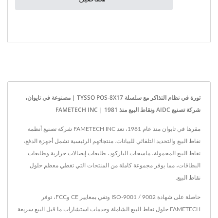
ثورة في نظام التذاكر مع سلسلة TYSSO POS-8X17 | مصنوعة في تايوان،
شركة تصنيع AIDC ونقاط البيع منذ 1981 | FAMETECH INC
مقرها في تايوان منذ عام 1981، تعد FAMETECH INC شركة تصنيع أنظمة
نقاط البيع والتحديد التلقائي للبيانات. منتجاتهم الرئيسية تشمل أجهزة الدفع،
نقاط البيع المحمولة، ماسحات الباركود، طابعات إيصالات حرارية وطابعات
البطاقات، مما يوفر مجموعة كاملة من المنتجات التي تغطي معظم حلول
نقاط البيع.
حاصلة على شهادة ISO-9001 / 9002 وتفي بمعايير CE وFCC، توفر
FAMETECH حلول نقاط البيع الشاملة وخدمات استشارات ما قبل البيع سريعة