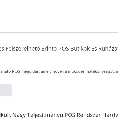
es Felszerelhető Érintő POS Butikok És Ruháza
ható POS megoldás, amely növeli a működési hatékonyságot, mik
élküli, Nagy Teljesítményű POS Rendszer Hard