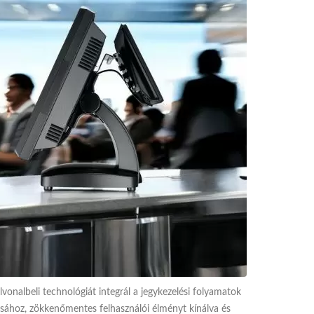
onalbeli technológiát integrál a jegykezelési folyamatok
ásához, zökkenőmentes felhasználói élményt kínálva és