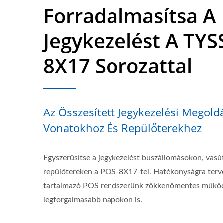
Forradalmasítsa A
Jegykezelést A TY
8X17 Sorozattal
Az Összesített Jegykezelési Megold
Vonatokhoz És Repülőterekhez
Egyszerűsítse a jegykezelést buszállomásokon, vas
repülőtereken a POS-8X17-tel. Hatékonyságra terv
tartalmazó POS rendszerünk zökkenőmentes működé
legforgalmasabb napokon is.