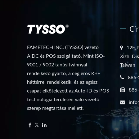
Cí
FAMETECH INC. (TYSSO) vezető
12F, 
AIDC és POS szolgáltató. Mint ISO-
Xizhi Di
9001 / 9002 tanúsítvánnyal
Taiwan
rendelkező gyártó, a cég erős K+F
886-
háttérrel rendelkezik, és az egész
886
csapat elkötelezett az Auto-ID és POS
technológia területén való vezető
info
szerep megtartása mellett.