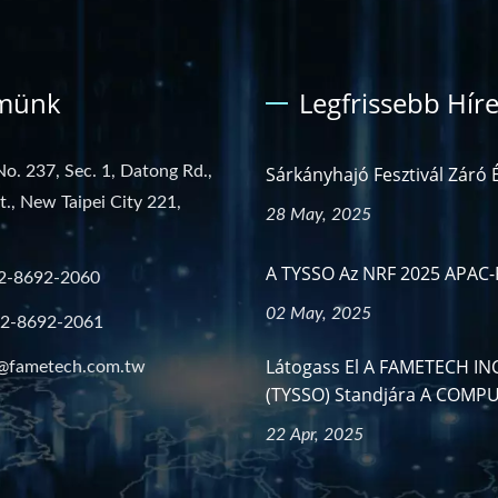
münk
Legfrissebb Hír
No. 237, Sec. 1, Datong Rd.,
Sárkányhajó Fesztivál Záró 
st., New Taipei City 221,
28 May, 2025
A TYSSO Az NRF 2025 APAC-R
2-8692-2060
02 May, 2025
-2-8692-2061
Látogass El A FAMETECH INC
@fametech.com.tw
(TYSSO) Standjára A COMPU
22 Apr, 2025