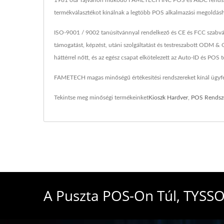
1981 óta Tajvanon működő FAMETECH INC POS és AIDC rendszer gy
termékválasztékot kínálnak a legtöbb POS alkalmazási megoldás
ISO-9001 / 9002 tanúsítvánnyal rendelkező és CE és FCC szabván
támogatást, képzést, utáni szolgáltatást és testreszabott ODM 
háttérrel nőtt, és az egész csapat elkötelezett az Auto-ID és POS 
FAMETECH magas minőségű értékesítési rendszereket kínál ügyfelei
Tekintse meg minőségi termékeinket
Kioszk Hardver
,
POS Rendsz
A Puszta POS-On Túl, TYSSO