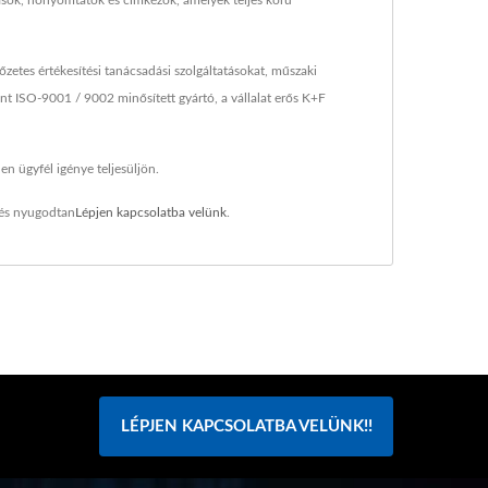
sók, hőnyomtatók és címkézők, amelyek teljes körű
tes értékesítési tanácsadási szolgáltatásokat, műszaki
t ISO-9001 / 9002 minősített gyártó, a vállalat erős K+F
n ügyfél igénye teljesüljön.
és nyugodtan
Lépjen kapcsolatba velünk
.
LÉPJEN KAPCSOLATBA VELÜNK!!