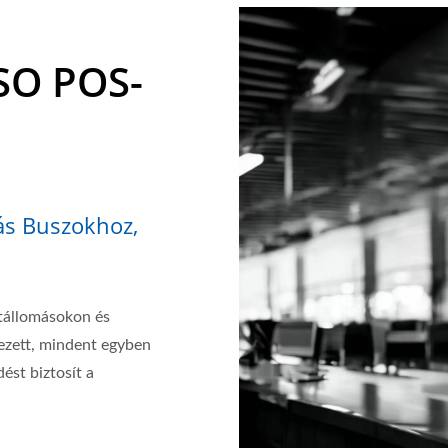
SSO POS-
ás Buszokhoz,
útállomásokon és
ezett, mindent egyben
st biztosít a