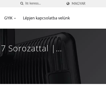
MAGYAR
GYIK
Lépjen kapcsolatba velünk
7 Sorozattal |
 | FAMETECH INC