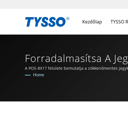
Kezdőlap
TYSSO 
Forradalmasítsa A Je
Tajvanon Készült AI
A POS-8X17 felülete bemutatja a zökkenőmentes jegyk
Home