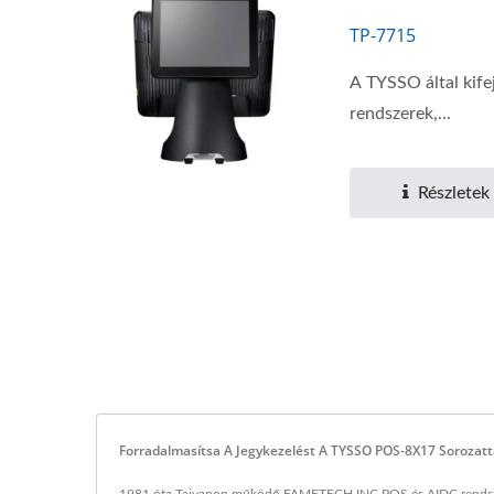
TP-7715
A TYSSO által kife
rendszerek,...
Részletek
Forradalmasítsa A Jegykezelést A TYSSO POS-8X17 Sorozat