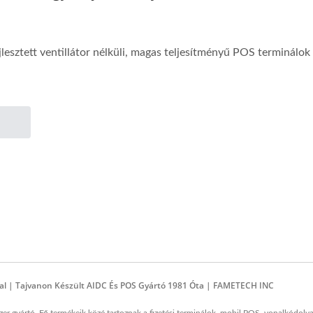
jlesztett ventillátor nélküli, magas teljesítményű POS terminálo
tal | Tajvanon Készült AIDC És POS Gyártó 1981 Óta | FAMETECH INC