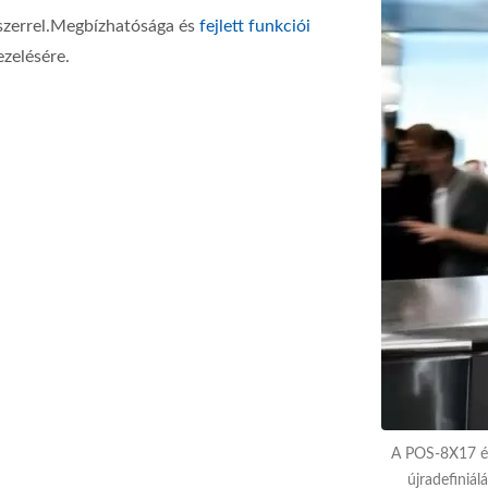
zerrel.Megbízhatósága és
fejlett funkciói
ezelésére.
A POS-8X17 élv
újradefiniál