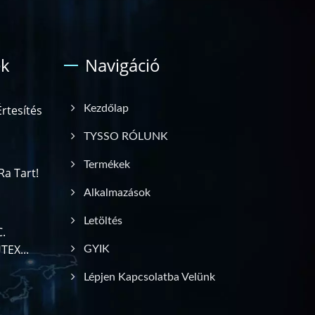
ek
Navigáció
Értesítés
Kezdőlap
TYSSO RÓLUNK
Termékek
a Tart!
Alkalmazások
Letöltés
.
TEX...
GYIK
Lépjen Kapcsolatba Velünk