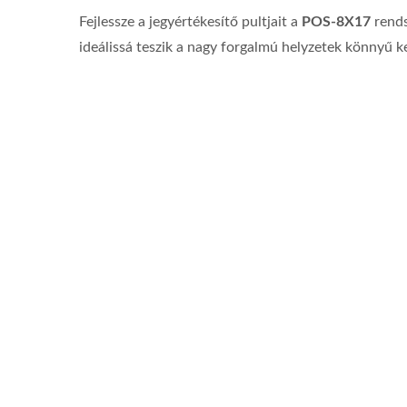
Fejlessze a jegyértékesítő pultjait a
POS-8X17
rends
ideálissá teszik a nagy forgalmú helyzetek könnyű k