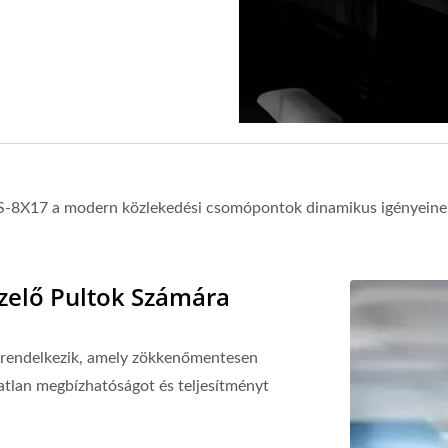
POS-8X17 a modern közlekedési csomópontok dinamikus igényeinek 
zelő Pultok Számára
l rendelkezik, amely zökkenőmentesen
atlan megbízhatóságot és teljesítményt