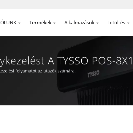
RÓLUNK
Termékek
Alkalmazások
Letöltés
gykezelést A TYSSO POS-8X1
DC És POS Gyártó 1981 Óta
ezelési folyamatot az utazók számára.