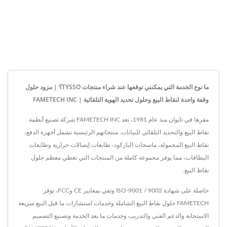
ما نوع الخدمة التي يمكنني توقعها عند شراء منتجات TYSSO؟ | مزود حلول
وقفة واحدة لنقاط البيع وحلول تحديد الهوية التلقائية | FAMETECH INC
مقرها في تايوان منذ عام 1981، تعد FAMETECH INC شركة تصنيع أنظمة
نقاط البيع والتحديد التلقائي للبيانات. منتجاتهم الرئيسية تشمل أجهزة الدفع،
نقاط البيع المحمولة، ماسحات الباركود، طابعات إيصالات حرارية وطابعات
البطاقات، مما يوفر مجموعة كاملة من المنتجات التي تغطي معظم حلول
نقاط البيع.
حاصلة على شهادة ISO-9001 / 9002 وتفي بمعايير CE وFCC، توفر
FAMETECH حلول نقاط البيع الشاملة وخدمات استشارات ما قبل البيع سريعة
الاستجابة والدعم الفني والتدريب وخدمات ما بعد الخدمة وتصنيع التصميم