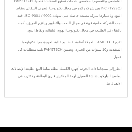
الشخصي والتصميم المخصص. خدمات تصنيع المعدات الأصلية. FAMETECH
INC. (TYSSO) هي شركة رائدة في مجال تكنولوجيا التعرف التلقائي ونقاط
البيع. وباعتبارها شركة مصنعة حاصلة على شهادة ISO-9001 / 9002، فقد
نمت الشركة بخلفية قوية في مجال البحث والتطوير ويلتزم الفريق بأكمله
بالبقاء في الطليعة في مجال تكنولوجيا الهوية التلقائية ونقاط البيع.
تقدم FAMETECH للعملاء أنظمة نقاط بيع عالية الجودة، مع التكنولوجيا
المتقدمة و10 سنوات من الخبرة، وتضمن FAMETECH تلبية متطلبات كل
عميل.
انظر إلى منتجاتنا ذات الجودة
أجهزة الكشك
,
نظام نقاط البيع
,
طابعة الإيصالات
,
ماسح الباركود
,
شاشة العميل
,
لوحة المفاتيح
,
قارئ البطاقة
ولا تتردد في
الاتصال بنا
.