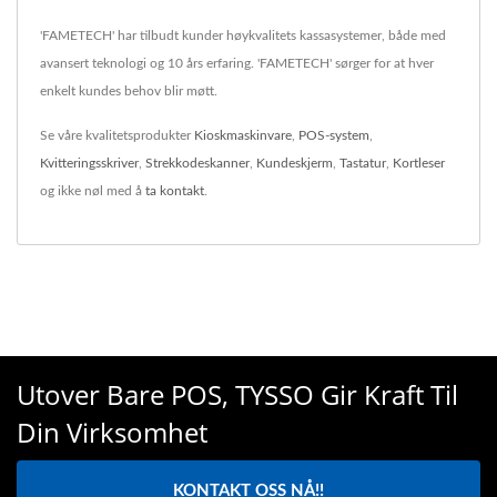
'FAMETECH' har tilbudt kunder høykvalitets kassasystemer, både med
avansert teknologi og 10 års erfaring. 'FAMETECH' sørger for at hver
enkelt kundes behov blir møtt.
Se våre kvalitetsprodukter
Kioskmaskinvare
,
POS-system
,
Kvitteringsskriver
,
Strekkodeskanner
,
Kundeskjerm
,
Tastatur
,
Kortleser
og ikke nøl med å
ta kontakt
.
Utover Bare POS, TYSSO Gir Kraft Til
Din Virksomhet
KONTAKT OSS NÅ!!