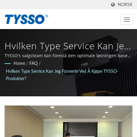
NORSK
Hvilken Type Service Kan Jeg
Forvente Ved Å Kjøpe TYSSO
TYSSO's salgsteam kan foreslå den optimale løsningen basert
på kundenes behov.
Home
/
FAQ
/
Produkter? | Alt-I-Ett-
Hvilken Type Service Kan Jeg Forvente Ved Å Kjøpe TYSSO-
Løsning For POS & Auto-ID-
Produkter?
Løsninger | FAMETECH INC