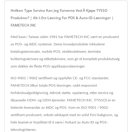
Hvilken Type Service Kan Jeg Forvente Ved Å Kjøpe TYSSO
Produkter? | Alt-I-Ett-Løsning For POS & Auto-ID-Løsninger |
FAMETECH INC
Med base i Taiwan siden 1981 har FAMETECH INC vært en produsent
av POS- og AIDC-systemer. Deres hovedprodukter inkluderer
betalingsterminaler, mobile POS, strekkodelesere, termiske
kvitteringsskrivere og etikettskrivere, som gir et komplett produktutvalg
som dekker de fleste POS-applikasjonsløsninger.
ISO-9001 / 9002 sertifisert og oppfyller CE- og FCC-standarder,
FAMETECH tilbyr totale POS-løsninger, raskt responsivt
forhåndssalgsrådgivning, teknisk støtte, opplæring, etter service og
tilpassede ODM- og OEM-tjenester. FAMETECH INC. (TYSSO) er en
ledende leverandør av AIDC og POS. Som en ISO-9001 / 9002-
sertifisert produsent, vokste selskapet med en solid FoU-bakgrunn, og
hele teamet er forpliktet til å være i forkant av Auto-ID og POS-
teknologisfæren.