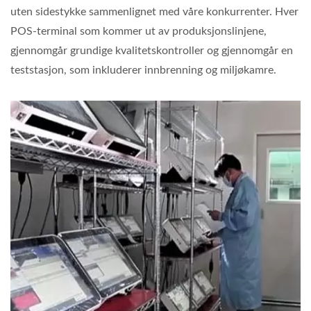
uten sidestykke sammenlignet med våre konkurrenter. Hver
POS-terminal som kommer ut av produksjonslinjene,
gjennomgår grundige kvalitetskontroller og gjennomgår en
teststasjon, som inkluderer innbrenning og miljøkamre.