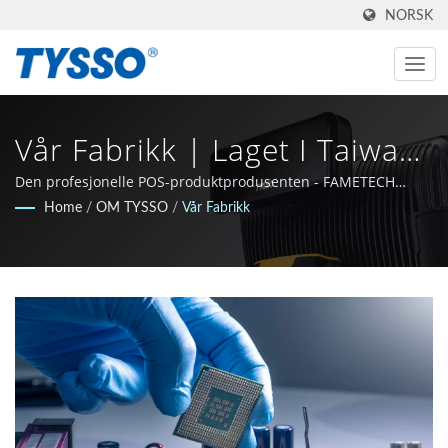
NORSK
Vår Fabrikk | Laget I Taiwan
AIDC & POS Produsent
Den profesjonelle POS-produktprodusenten - FAMETECH
(TYSSO)
Home
/
OM TYSSO
/
Vår Fabrikk
Siden 1981 | FAMETECH INC