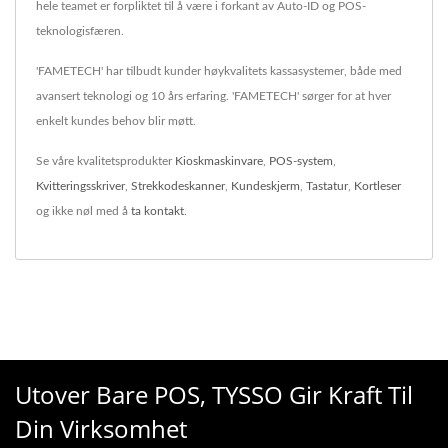
hele teamet er forpliktet til å være i forkant av Auto-ID og POS-
teknologisfæren.
'FAMETECH' har tilbudt kunder høykvalitets kassasystemer, både med
avansert teknologi og 10 års erfaring. 'FAMETECH' sørger for at hver
enkelt kundes behov blir møtt.
Se våre kvalitetsprodukter
Kioskmaskinvare
,
POS-system
,
Kvitteringsskriver
,
Strekkodeskanner
,
Kundeskjerm
,
Tastatur
,
Kortleser
og ikke nøl med å
ta kontakt
.
Utover Bare POS, TYSSO Gir Kraft Til
Din Virksomhet