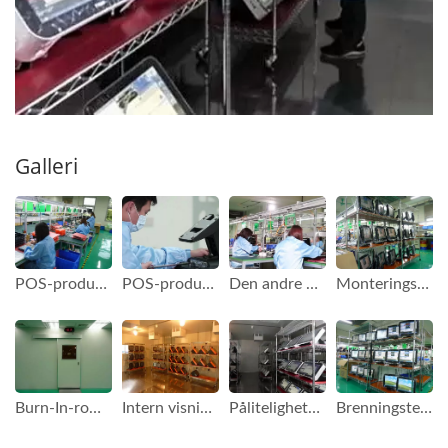
Galleri
POS-produktlinjen til FAMETECH (TYSSO)
POS-produktet er i monteringsprosessen på fabrikken til FAMETECH (TYSSO).
Den andre POS-produktlinjen til FAMETECH (TYSSO).
Monteringsprosessen er fullført, og POS-produktene testes
Burn-In-rommet til FAMETECH (TYSSO)
Intern visning av Burn-In-rommet
Pålitelighetstest av POS-produkter
Brenningstester fullført og utfører kvalitetstester av POS-produkter