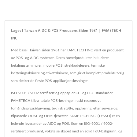
Laget I Taiwan AIDC & POS Produsent Siden 1981 | FAMETECH
INC
Med base i Taiwan siden 1981 har FAMETECH INC vært en produsent
av POS- og AIDC-systemer. Deres hovedprodukter inkluderer
betalingsterminaler, mobile POS, strekkodelesere, termiske
kvitteringsskrivere og etikettskrivere, som gir et komplett produktutvalg
som dekker de fleste POS-applikasjonsløsninger.
ISO-9001 / 9002 sertifisert og oppfyller CE- og FCC-standarder,
FAMETECH tilbyr totale POS-løsninger, raskt responsivt
forhåndssalgsrådgivning, teknisk støtte, opplæring, etter service og
tilpassede ODM- og OEM-tjenester. FAMETECH INC. (TYSSO) er en
ledende leverandør av AIDC og POS. Som en ISO-9001 / 9002-
sertifisert produsent, vokste selskapet med en solid FoU-bakgrunn, og