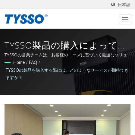
日本語
TYSSO製品の購入によってど
のようなサービスが期待でき
TYSSOの営業チームは、お客様のニーズに基づいて最適なソリュ
ーションを提案できます。
Home
/
FAQ
/
ますか？| POS＆Auto-IDソリ
TYSSOの製品を購入する際には、どのようなサービスが期待でき
ューションのワンストップシ
ますか？
ョップ | FAMETECH INC