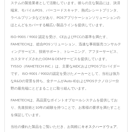
ステムの製造業者として活動しています。彼らの主な製品には、決済
端末、モバイルPOS、バーコードスキャナ、熱式レシートプリンタ、
ラベルプリンタなどがあり、POSアプリケーションソリューションの
ほとんどをカバーする幅広い製品ラインを提供しています。
ISO-9001 / 9002 認定を受け、CEおよびFCCの基準を満たす、
FAMETECHは、総合POSソリューション、迅速な事前販売コンサルテ
ィングサービス、技術サポート、トレーニング、アフターサービス、
カスタマイズされたODM＆OEMサービスを提供しています。
TYSSO（FAMETECH INC.）は、主要なAIDCおよびPOSプロバイダー
です。 ISO-9001 / 9002の認定を受けたメーカーとして、当社は強力
なR&Dの背景を持ち、全チームがAuto-IDおよびPOSテクノロジー分
野の最先端にとどまることに取り組んでいます。
FAMETECHは、高品質なポイントオブセールシステムを提供してお
り、先進技術と10年の経験を持つことで、お客様の要求を満たすこと
を保証しています。
当社の優れた製品をご覧いただき、お気軽に
キオスクハードウェア
,