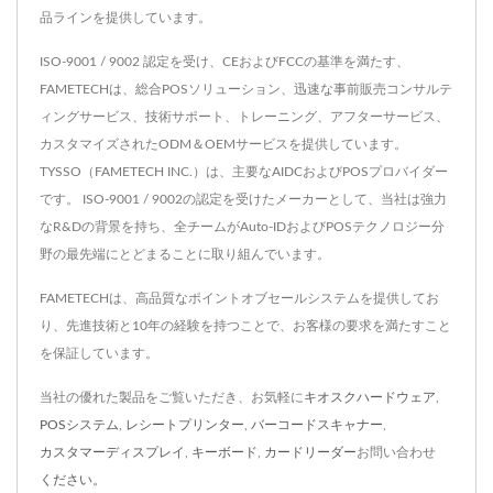
品ラインを提供しています。
ISO-9001 / 9002 認定を受け、CEおよびFCCの基準を満たす、
FAMETECHは、総合POSソリューション、迅速な事前販売コンサルテ
ィングサービス、技術サポート、トレーニング、アフターサービス、
カスタマイズされたODM＆OEMサービスを提供しています。
TYSSO（FAMETECH INC.）は、主要なAIDCおよびPOSプロバイダー
です。 ISO-9001 / 9002の認定を受けたメーカーとして、当社は強力
なR&Dの背景を持ち、全チームがAuto-IDおよびPOSテクノロジー分
野の最先端にとどまることに取り組んでいます。
FAMETECHは、高品質なポイントオブセールシステムを提供してお
り、先進技術と10年の経験を持つことで、お客様の要求を満たすこと
を保証しています。
当社の優れた製品をご覧いただき、お気軽に
キオスクハードウェア
,
POSシステム
,
レシートプリンター
,
バーコードスキャナー
,
カスタマーディスプレイ
,
キーボード
,
カードリーダー
お問い合わせ
ください。