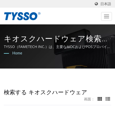
日本語
キオスクハードウェア検索さ
れた | POSシステム＆POSソ
TYSSO（FAMETECH INC.）は、主要なAIDCおよびPOSプロバイダ
ーです。ISO-9001 / 9002の認定を受けたメーカーとして、同社は
Home
リューションプロバイダー -
強力なR&Dの背景を持ち、チーム全体がAuto-IDおよびPOSテクノ
ロジーの最先端にとどまることに取り組んでいます。
FAMETECH
検索する キオスクハードウェア
画面：