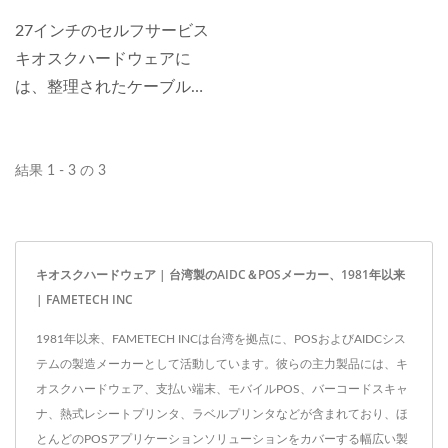
のとなります。
27インチのセルフサービス
キオスクハードウェアに
は、整理されたケーブル管
理システムが備わってお
り、メンテナンスやアップ
グレードの際に不要なケー
結果 1 - 3 の 3
ブルの取り外しを防ぎ、ワ
イヤーをきれいに整頓しま
す。...
キオスクハードウェア | 台湾製のAIDC＆POSメーカー、1981年以来
| FAMETECH INC
1981年以来、FAMETECH INCは台湾を拠点に、POSおよびAIDCシス
テムの製造メーカーとして活動しています。彼らの主力製品には、キ
オスクハードウェア、支払い端末、モバイルPOS、バーコードスキャ
ナ、熱式レシートプリンタ、ラベルプリンタなどが含まれており、ほ
とんどのPOSアプリケーションソリューションをカバーする幅広い製