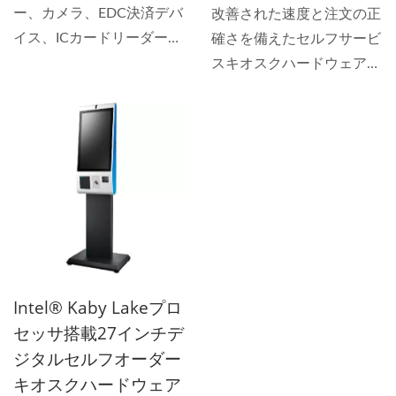
ー、カメラ、EDC決済デバ
改善された速度と注文の正
イス、ICカードリーダー、
確さを備えたセルフサービ
MSR、熱転写プリンターな
スキオスクハードウェア
ど、さまざまな周辺機器や
は、お客様のビジネスの成
デバイスと統合されてお
長と生産性を向上させま
り、27インチのセルフサー
す。2Dバーコードスキャ
ビスキオスクハードウェア
ナ、カメラ、EDC決済デバ
は、モジュラーデザインを
イス、ICカードリーダ、
採用しており、メンテナン
MSR、熱プリンタなど、さ
ス、取り付け、部品交換が
まざまな周辺機器やデバイ
簡単で迅速です。...
スと統合されたセルフサー
ビスキオスクハードウェア
Intel® Kaby Lakeプロ
は、アクセサリ、カラー、
セッサ搭載27インチデ
仕上げ、ロゴを選択できる
ジタルセルフオーダー
ため、お客様のブランド体
キオスクハードウェア
験に合わせたユニークなも