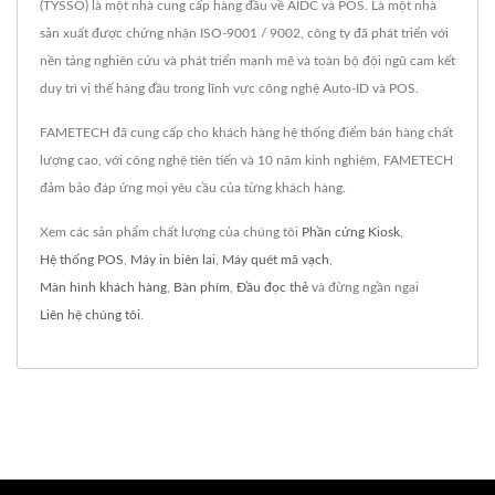
(TYSSO) là một nhà cung cấp hàng đầu về AIDC và POS. Là một nhà
sản xuất được chứng nhận ISO-9001 / 9002, công ty đã phát triển với
nền tảng nghiên cứu và phát triển mạnh mẽ và toàn bộ đội ngũ cam kết
duy trì vị thế hàng đầu trong lĩnh vực công nghệ Auto-ID và POS.
FAMETECH đã cung cấp cho khách hàng hệ thống điểm bán hàng chất
lượng cao, với công nghệ tiên tiến và 10 năm kinh nghiệm, FAMETECH
đảm bảo đáp ứng mọi yêu cầu của từng khách hàng.
Xem các sản phẩm chất lượng của chúng tôi
Phần cứng Kiosk
,
Hệ thống POS
,
Máy in biên lai
,
Máy quét mã vạch
,
Màn hình khách hàng
,
Bàn phím
,
Đầu đọc thẻ
và đừng ngần ngại
Liên hệ chúng tôi
.