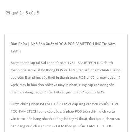
Kết quả 1 - 5 của 5
Bàn Phím | Nhà Sản Xuất AIDC & POS FAMETECH INC Từ Năm
1981 |
Được thành lập tại Đài Loan từ năm 1981, FAMETECH INC đã trở
thành nhà sản xuất hệ thống POS và AIDC.Các sản phẩm chính của họ,
bao gồm Bàn phím, các thiết bị thanh toán, POS di động, máy quét mã
vạch, máy in hóa đơn nhiệt và máy in nhãn, cung cấp các dòng sản
phẩm đa dạng bao phủ hầu hết các giải pháp ứng dụng POS.
Được chứng nhận ISO-9001 / 9002 và đáp ứng các tiêu chuẩn CE và
FCC, FAMETECH cung cấp các giải pháp POS toàn diện, dịch vụ tư
vấn trước bán hàng nhanh chóng, hỗ trợ kỹ thuật, đào tạo, dịch vụ sau
bán hàng và dịch vụ ODM & OEM theo yêu cầu. FAMETECH INC.