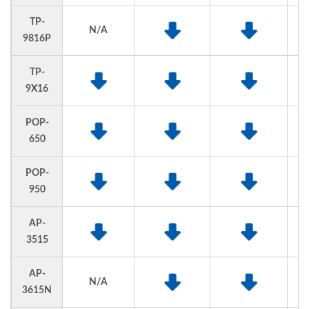
TP-
N/A
9816P
TP-
9X16
POP-
650
POP-
950
AP-
3515
AP-
N/A
3615N