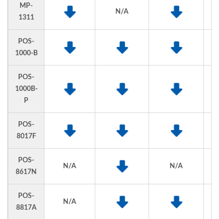
MP-
N/A
1311
POS-
1000-B
POS-
1000B-
P
POS-
8017F
POS-
N/A
N/A
8617N
POS-
N/A
8817A