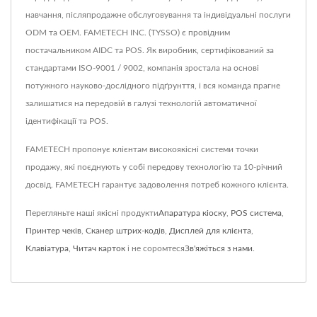
навчання, післяпродажне обслуговування та індивідуальні послуги
ODM та OEM. FAMETECH INC. (TYSSO) є провідним
постачальником AIDC та POS. Як виробник, сертифікований за
стандартами ISO-9001 / 9002, компанія зростала на основі
потужного науково-дослідного підґрунття, і вся команда прагне
залишатися на передовій в галузі технологій автоматичної
ідентифікації та POS.
FAMETECH пропонує клієнтам високоякісні системи точки
продажу, які поєднують у собі передову технологію та 10-річний
досвід. FAMETECH гарантує задоволення потреб кожного клієнта.
Перегляньте наші якісні продукти
Апаратура кіоску
,
POS система
,
Принтер чеків
,
Сканер штрих-кодів
,
Дисплей для клієнта
,
Клавіатура
,
Читач карток
і не соромтеся
Зв'яжіться з нами
.