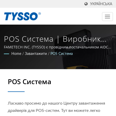
УКРАЇНСЬКА
POS Система | Виробник
AIDC Та POS З Тайваню З
FAMETECH INC. (TYSSO) є провідним постачальником AIDC
та POS. Як виробник з сертифікатами ISO-9001 / 9002,
Home
/
Завантажити
/
POS Система
1981 Року | FAMETECH INC
компанія зростала на основі потужного науково-дослідного
фонду, і вся команда прагне залишатися на передовій в
галузі технологій Auto-ID та POS.
POS Система
Ласкаво просимо до нашого Центру завантаження
драйверів для POS-систем. Тут ви можете легко