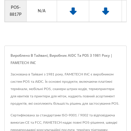
POS-
N/A
8817P
Вироблено В Тайвані, Виробник AIDC Та POS З 1981 Року |
FAMETECH INC
Заснована в Тайвані з 1981 року, FAMETECH INC є виробником
систем POS та AIDC. Їх основні продукти, включаючи платіжні
термінали, мобільні POS, сканери штрих-кодів, термопринтери
для квитків та принтери для міток, надають повний асортимент
продуктів, які охоплюють більшість рішень для застосування POS.
Сертифікована за стандартами ISO-9001 / 9002 та відповідаюча
вимогам CE та FCC, FAMETECH надає повні POS-рішення, швидкі
передпродажні консультаційні послуги, технічну підтримку,