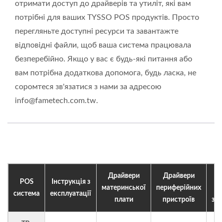
отримати доступ до драйверів та утиліт, які вам
потрібні для ваших TYSSO POS продуктів. Просто
перегляньте доступні ресурси та завантажте
відповідні файли, щоб ваша система працювала
безперебійно. Якщо у вас є будь-які питання або
вам потрібна додаткова допомога, будь ласка, не
соромтеся зв'язатися з нами за адресою
info@fametech.com.tw.
Драйвери
Драйвери
POS
Інструкція з
материнської
периферійних
п
система
експлуатації
плати
пристроїв
за