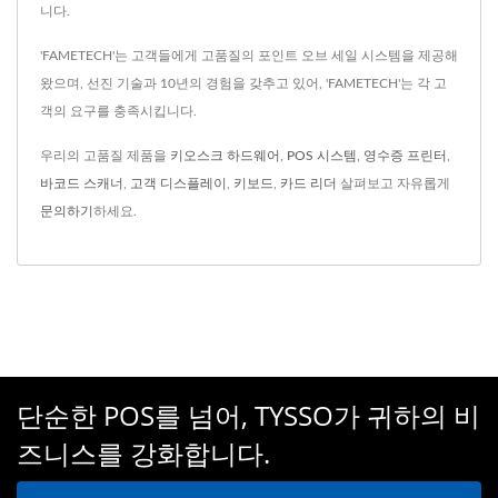
니다.
'FAMETECH'는 고객들에게 고품질의 포인트 오브 세일 시스템을 제공해
왔으며, 선진 기술과 10년의 경험을 갖추고 있어, 'FAMETECH'는 각 고
객의 요구를 충족시킵니다.
우리의 고품질 제품을
키오스크 하드웨어
,
POS 시스템
,
영수증 프린터
,
바코드 스캐너
,
고객 디스플레이
,
키보드
,
카드 리더
살펴보고 자유롭게
문의하기
하세요.
단순한 POS를 넘어, TYSSO가 귀하의 비
즈니스를 강화합니다.