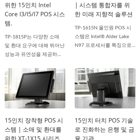
위한 15인치 Intel
| 시스템 통합자를 위
Core I3/i5/i7 POS 시스
한 미래 지향적 솔루션
템.
TP-1615N 올인원 POS 시
스템은 Intel® Alder Lake
TP-1815P는 다양한 소매
N97 프로세서를 특징으로
및 환대 요구에 대해 뛰어난
하며,...
성능과 유연성을 제공하
는...
15인치 장착형 POS 시
15인치 터치 POS 기술
스템 | 소매 및 환대를
로 진화하는 은행 및 금
위한 XT-1X15 시리즈
융 기관