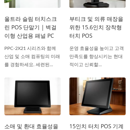
울트라 슬림 터치스크
부티크 및 의류 매장을
린 POS 단말기 | 벽걸
위한 15.6인치 장착형
이형 산업용 패널 PC
터치 POS
PPC-2X21 시리즈와 함께
운영 효율성을 높이고 고객
산업 및 소매 컴퓨팅의 미래
만족도를 향상시키는 현대
를 경험하세요. 세련된...
적이고 신뢰할...
소매 및 환대 효율성을
15인치 터치 POS 기계