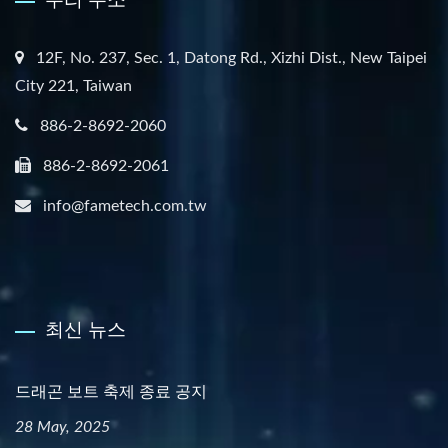
12F, No. 237, Sec. 1, Datong Rd., Xizhi Dist., New Taipei
City 221, Taiwan
886-2-8692-2060
886-2-8692-2061
info@fametech.com.tw
최신 뉴스
드래곤 보트 축제 종료 공지
28 May, 2025