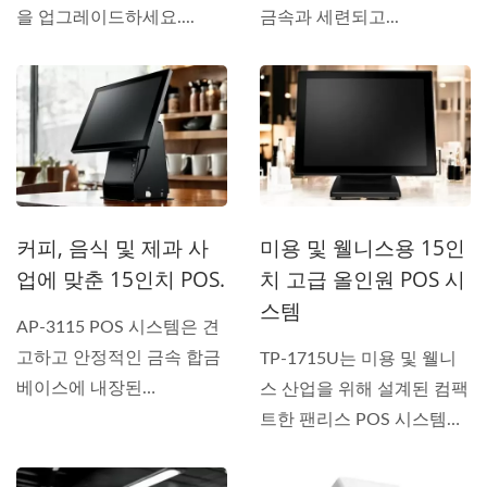
을 업그레이드하세요....
금속과 세련되고...
커피, 음식 및 제과 사
미용 및 웰니스용 15인
업에 맞춘 15인치 POS.
치 고급 올인원 POS 시
스템
AP-3115 POS 시스템은 견
고하고 안정적인 금속 합금
TP-1715U는 미용 및 웰니
베이스에 내장된
스 산업을 위해 설계된 컴팩
250mm/sec의...
트한 팬리스 POS 시스템으
로,...