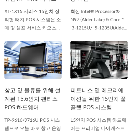
XT-1X15 시리즈 15인치 장
최신 Intel® Processor®
착형 터치 POS 시스템은 소
N97 (Alder Lake) & Core™
매 및 셀프 서비스 키오스
i3-1215U/ i5-1235U(Alder
크...
Lake)와 15인치...
창고 및 물류를 위해 설
피트니스 및 레크리에
계된 15.6인치 팬리스
이션을 위한 15인치 풀
POS 하드웨어
플랫 POS 시스템
TP-9616/9716U POS 시스
15인치 POS 시스템 하드웨
템으로 오늘 바로 창고 운영
어는 프리미엄 다이캐스트