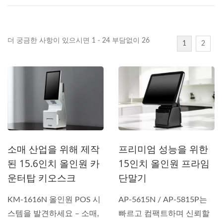
더 궁금한 사항이 있으시면 1 - 24 부담없이 26
1
2
소매 산업을 위해 제작
프리미엄 성능을 위한
된 15.6인치 올인원 카
15인치 올인원 프라임
운터탑 키오스크
단말기
KM-1616N 올인원 POS 시
AP-5615N / AP-5815P는
스템을 발견하세요 – 소매,
빠르고 컴팩트하며 신뢰할