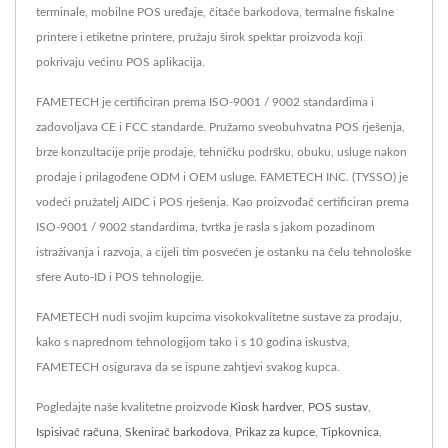
terminale, mobilne POS uređaje, čitače barkodova, termalne fiskalne
printere i etiketne printere, pružaju širok spektar proizvoda koji
pokrivaju većinu POS aplikacija.
FAMETECH je certificiran prema ISO-9001 / 9002 standardima i
zadovoljava CE i FCC standarde. Pružamo sveobuhvatna POS rješenja,
brze konzultacije prije prodaje, tehničku podršku, obuku, usluge nakon
prodaje i prilagođene ODM i OEM usluge. FAMETECH INC. (TYSSO) je
vodeći pružatelj AIDC i POS rješenja. Kao proizvođač certificiran prema
ISO-9001 / 9002 standardima, tvrtka je rasla s jakom pozadinom
istraživanja i razvoja, a cijeli tim posvećen je ostanku na čelu tehnološke
sfere Auto-ID i POS tehnologije.
FAMETECH nudi svojim kupcima visokokvalitetne sustave za prodaju,
kako s naprednom tehnologijom tako i s 10 godina iskustva,
FAMETECH osigurava da se ispune zahtjevi svakog kupca.
Pogledajte naše kvalitetne proizvode
Kiosk hardver
,
POS sustav
,
Ispisivač računa
,
Skenirač barkodova
,
Prikaz za kupce
,
Tipkovnica
,