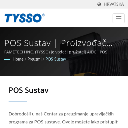
HRVATSKA
POS Sustav | Proizvođač
AIDC I POS Sustava Iz
FAMETECH INC. (TYSSO) je vodeći pružatelj AIDC i POS
rješenja. Kao proizvođač s certifikacijom ISO-9001 / 9002,
Home
/
Preuzmi
/
POS Sustav
Taiwana Od 1981. Godine |
tvrtka je rasla s jakom pozadinom istraživanja i razvoja, a cijeli
tim je posvećen ostanku na čelu tehnološke sfere Auto-ID i
FAMETECH INC
POS tehnologije.
POS Sustav
Dobrodošli u naš Centar za preuzimanje upravljačkih
programa za POS sustave. Ovdje možete lako pristupiti