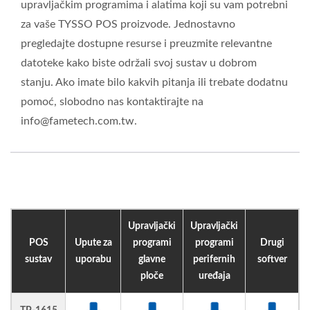
upravljačkim programima i alatima koji su vam potrebni
za vaše TYSSO POS proizvode. Jednostavno
pregledajte dostupne resurse i preuzmite relevantne
datoteke kako biste održali svoj sustav u dobrom
stanju. Ako imate bilo kakvih pitanja ili trebate dodatnu
pomoć, slobodno nas kontaktirajte na
info@fametech.com.tw.
Upravljački
Upravljački
POS
Upute za
programi
programi
Drugi
sustav
uporabu
glavne
perifernih
softver
ploče
uređaja