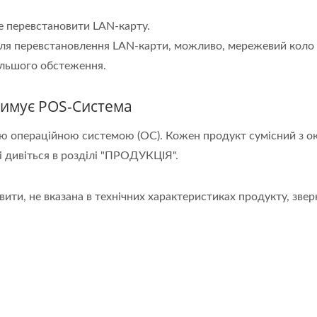
е перевстановити LAN-карту.
сля перевстановлення LAN-карти, можливо, мережевий коло 
дальшого обстеження.
римує POS-Система
ю операційною системою (ОС). Кожен продукт сумісний з о
і дивіться в розділі "ПРОДУКЦІЯ".
вити, не вказана в технічних характеристиках продукту, зве