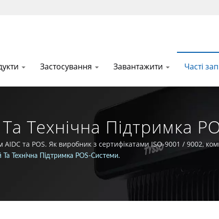
дукти
Застосування
Завантажити
Часті за
Та Технічна Підтримка PO
тачальник Рішень Для POS
AIDC та POS. Як виробник з сертифікатами ISO-9001 / 9002, ком
на передовій в галузі технологій Auto-ID та POS.
 Та Технічна Підтримка POS-Системи.
 FAMETECH INC