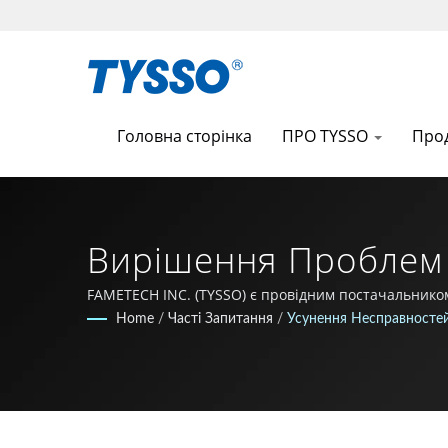
Головна сторінка
ПРО TYSSO
Про
Вирішення Проблем 
Всеукраїнський Пос
FAMETECH INC. (TYSSO) є провідним постачальником 
дослідного фонду, і вся команда прагне залишатися 
Home
/
Часті Запитання
/
Усунення Несправностей
Автоідентифікації |