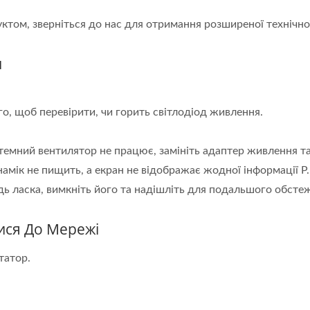
ктом, зверніться до нас для отримання розширеної технічно
и
го, щоб перевірити, чи горить світлодіод живлення.
темний вентилятор не працює, замініть адаптер живлення та
мік не пищить, а екран не відображає жодної інформації P. O
дь ласка, вимкніть його та надішліть для подальшого обсте
ися До Мережі
татор.