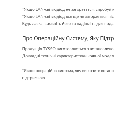
*Якщо LAN-світлодіод не загорається, спробуйт
*Якщо LAN-світлодіод все ще не загорається пі
Будь ласка, вимкніть його та надішліть для по
Про Операційну Систему, Яку Підт
Продукція TYSSO виготовляється з встановлено
Докладні технічні характеристики кожної модел
*Якщо операційна система, яку ви хочете встано
підтримкою.