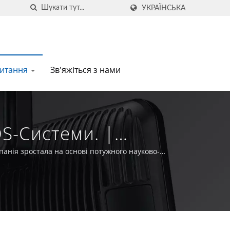
УКРАЇНСЬКА
питання
Зв'яжіться з нами
S-Системи. |
 Та
панія зростала на основі потужного науково-