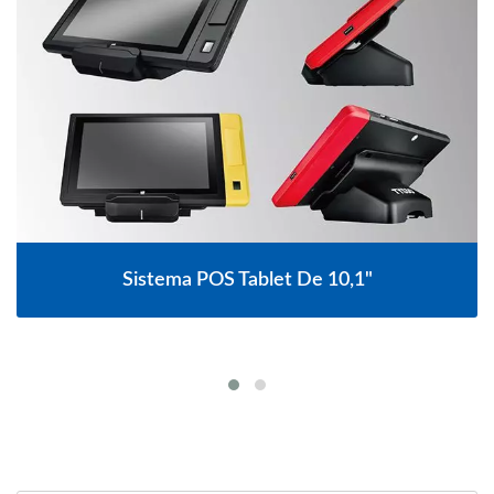
e 10,1"
Sistema POS Sem Ventilador C
15,6"