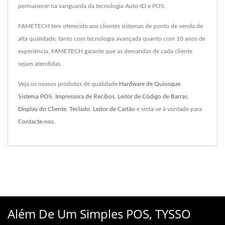
permanecer na vanguarda da tecnologia Auto-ID e POS.
FAMETECH tem oferecido aos clientes sistemas de ponto de venda de
alta qualidade, tanto com tecnologia avançada quanto com 10 anos de
experiência, FAMETECH garante que as demandas de cada cliente
sejam atendidas.
Veja os nossos produtos de qualidade
Hardware de Quiosque
,
Sistema POS
,
Impressora de Recibos
,
Leitor de Código de Barras
,
Display do Cliente
,
Teclado
,
Leitor de Cartão
e sinta-se à vontade para
Contacte-nos
.
Além De Um Simples POS, TYSSO