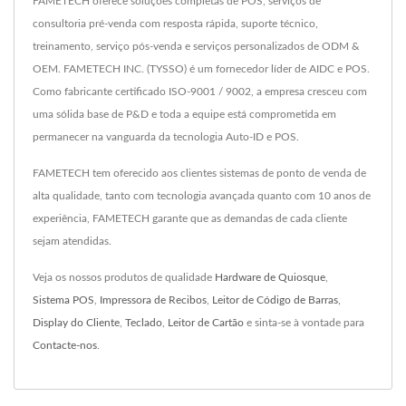
FAMETECH oferece soluções completas de POS, serviços de
consultoria pré-venda com resposta rápida, suporte técnico,
treinamento, serviço pós-venda e serviços personalizados de ODM &
OEM. FAMETECH INC. (TYSSO) é um fornecedor líder de AIDC e POS.
Como fabricante certificado ISO-9001 / 9002, a empresa cresceu com
uma sólida base de P&D e toda a equipe está comprometida em
permanecer na vanguarda da tecnologia Auto-ID e POS.
FAMETECH tem oferecido aos clientes sistemas de ponto de venda de
alta qualidade, tanto com tecnologia avançada quanto com 10 anos de
experiência, FAMETECH garante que as demandas de cada cliente
sejam atendidas.
Veja os nossos produtos de qualidade
Hardware de Quiosque
,
Sistema POS
,
Impressora de Recibos
,
Leitor de Código de Barras
,
Display do Cliente
,
Teclado
,
Leitor de Cartão
e sinta-se à vontade para
Contacte-nos
.