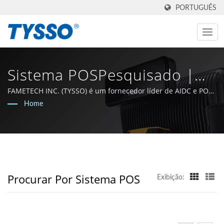
PORTUGUÊS
Sistema POSPesquisado |
Sistema POS E Provedor De
FAMETECH INC. (TYSSO) é um fornecedor líder de AIDC e POS.
Como fabricante certificado ISO-9001 / 9002, a empresa
Home
Soluções POS - FAMETECH
cresceu com uma sólida base de P&D e toda a equipe está
comprometida em permanecer na vanguarda da tecnologia
Auto-ID e POS.
Procurar Por Sistema POS
Exibição: