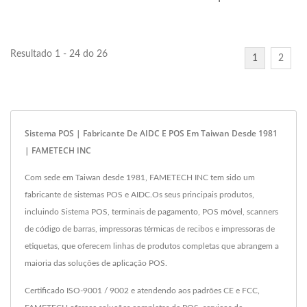
são sistemas rápidos,...
design modular ao limite.
Este...
Resultado 1 - 24 do 26
1
2
Sistema POS | Fabricante De AIDC E POS Em Taiwan Desde 1981
| FAMETECH INC
Com sede em Taiwan desde 1981, FAMETECH INC tem sido um
fabricante de sistemas POS e AIDC.Os seus principais produtos,
incluindo Sistema POS, terminais de pagamento, POS móvel, scanners
de código de barras, impressoras térmicas de recibos e impressoras de
etiquetas, que oferecem linhas de produtos completas que abrangem a
maioria das soluções de aplicação POS.
Certificado ISO-9001 / 9002 e atendendo aos padrões CE e FCC,