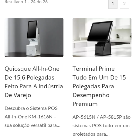
Resultado 1 - 24 do 26
1
2
Quiosque All-In-One
Terminal Prime
De 15,6 Polegadas
Tudo-Em-Um De 15
Feito Para A Indústria
Polegadas Para
De Varejo
Desempenho
Premium
Descubra o Sistema POS
All-in-One KM-1616N –
AP-5615N / AP-5815P são
sua solução versátil para
sistemas POS tudo-em-um
varejo, hospitalidade...
projetados para