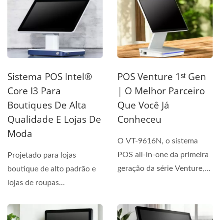
desempenho...
Sistema POS Intel®
POS Venture 1ˢᵗ Gen
Core I3 Para
| O Melhor Parceiro
Boutiques De Alta
Que Você Já
Qualidade E Lojas De
Conheceu
Moda
O VT-9616N, o sistema
POS all-in-one da primeira
Projetado para lojas
geração da série Venture,
boutique de alto padrão e
redefine a modernidade...
lojas de roupas
sofisticadas, o sistema POS
TP-9816...