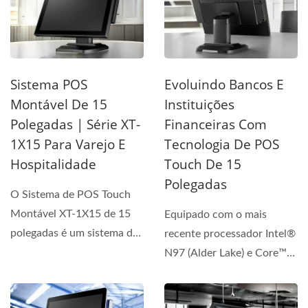
Sistema POS
Evoluindo Bancos E
Montável De 15
Instituições
Polegadas | Série XT-
Financeiras Com
1X15 Para Varejo E
Tecnologia De POS
Hospitalidade
Touch De 15
Polegadas
O Sistema de POS Touch
Montável XT-1X15 de 15
Equipado com o mais
polegadas é um sistema de
recente processador Intel®
POS avançado para...
N97 (Alder Lake) e Core™
i3-1215U/ i5-1235U...