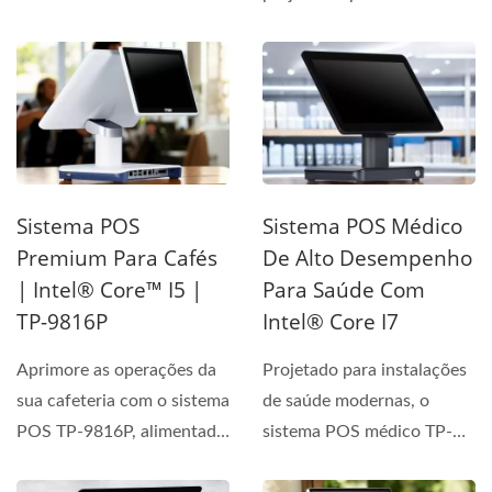
experiências de checkout...
Sistema POS
Sistema POS Médico
Premium Para Cafés
De Alto Desempenho
| Intel® Core™ I5 |
Para Saúde Com
TP-9816P
Intel® Core I7
Aprimore as operações da
Projetado para instalações
sua cafeteria com o sistema
de saúde modernas, o
POS TP-9816P, alimentado
sistema POS médico TP-
pelo Intel®...
9816P apresenta