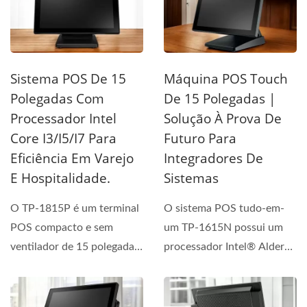
Sistema POS De 15
Máquina POS Touch
Polegadas Com
De 15 Polegadas |
Processador Intel
Solução À Prova De
Core I3/i5/i7 Para
Futuro Para
Eficiência Em Varejo
Integradores De
E Hospitalidade.
Sistemas
O TP-1815P é um terminal
O sistema POS tudo-em-
POS compacto e sem
um TP-1615N possui um
ventilador de 15 polegadas,
processador Intel® Alder
oferecendo desempenho...
Lake N97, suportando...