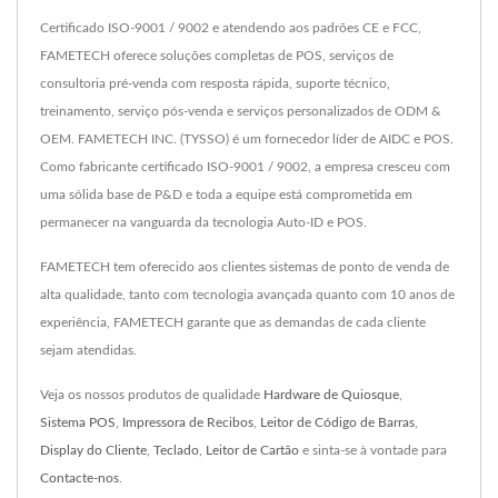
Certificado ISO-9001 / 9002 e atendendo aos padrões CE e FCC,
FAMETECH oferece soluções completas de POS, serviços de
consultoria pré-venda com resposta rápida, suporte técnico,
treinamento, serviço pós-venda e serviços personalizados de ODM &
OEM. FAMETECH INC. (TYSSO) é um fornecedor líder de AIDC e POS.
Como fabricante certificado ISO-9001 / 9002, a empresa cresceu com
uma sólida base de P&D e toda a equipe está comprometida em
permanecer na vanguarda da tecnologia Auto-ID e POS.
FAMETECH tem oferecido aos clientes sistemas de ponto de venda de
alta qualidade, tanto com tecnologia avançada quanto com 10 anos de
experiência, FAMETECH garante que as demandas de cada cliente
sejam atendidas.
Veja os nossos produtos de qualidade
Hardware de Quiosque
,
Sistema POS
,
Impressora de Recibos
,
Leitor de Código de Barras
,
Display do Cliente
,
Teclado
,
Leitor de Cartão
e sinta-se à vontade para
Contacte-nos
.