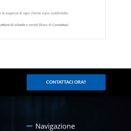
le esigenze di ogni cliente siano soddisfatte.
Lettore di schede
e sentiti libero di
Contattaci
.
CONTATTACI ORA!!
Navigazione