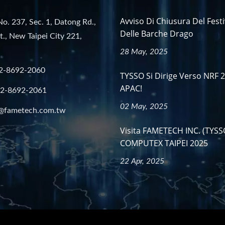
Avviso Di Chiusura Del Festi
No. 237, Sec. 1, Datong Rd.,
Delle Barche Drago
st., New Taipei City 221,
28 May, 2025
2-8692-2060
TYSSO Si Dirige Verso NRF 
APAC!
-2-8692-2061
02 May, 2025
@fametech.com.tw
Visita FAMETECH INC. (TYSS
COMPUTEX TAIPEI 2025
22 Apr, 2025