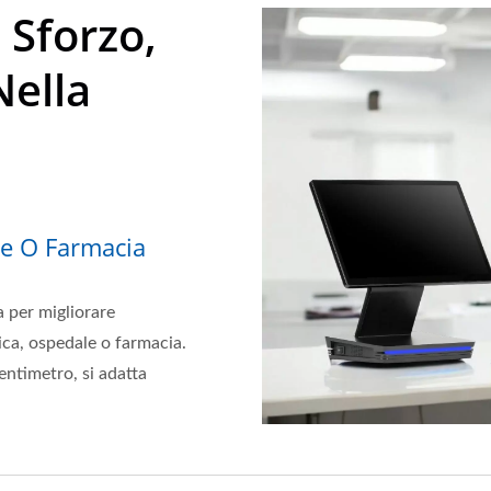
 Sforzo,
ella
le O Farmacia
 per migliorare
nica, ospedale o farmacia.
ntimetro, si adatta