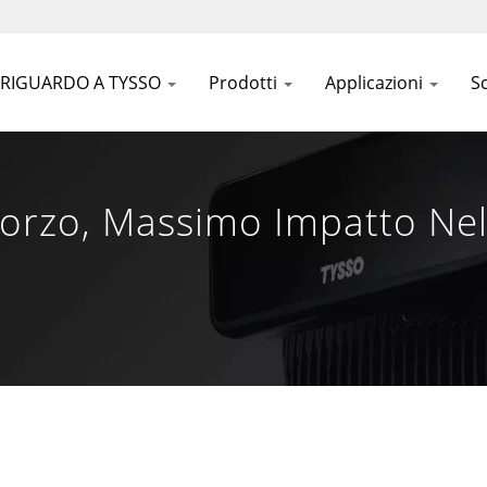
RIGUARDO A TYSSO
Prodotti
Applicazioni
S
forzo, Massimo Impatto Nel
OS Di Taiwan Dal 1981 | F