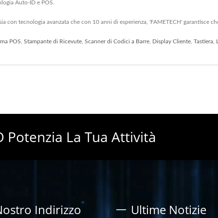
ologia Auto-ID e POS.
, sia con tecnologia avanzata che con 10 anni di esperienza, 'FAMETECH' garantisce che 
ema POS
,
Stampante di Ricevute
,
Scanner di Codici a Barre
,
Display Cliente
,
Tastiera
,
 Potenzia La Tua Attività
 Nostro Indirizzo
Ultime Notizie