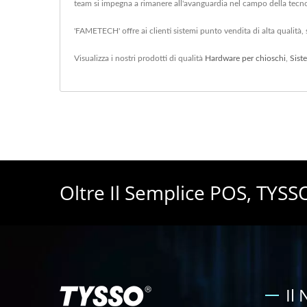
team si impegna a rimanere all'avanguardia nel campo della tecn
'FAMETECH' offre ai clienti sistemi punto vendita di alta qualità
Visualizza i nostri prodotti di qualità
Hardware per chioschi
,
Sist
Oltre Il Semplice POS, TYSSO
Il