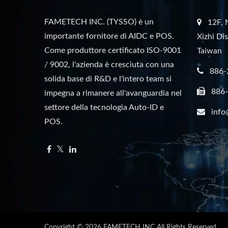
FAMETECH INC. (TYSSO) è un
12F, 
importante fornitore di AIDC e POS.
Xizhi Di
Come produttore certificato ISO-9001
Taiwan
/ 9002, l'azienda è cresciuta con una
886-
solida base di R&D e l'intero team si
886
impegna a rimanere all'avanguardia nel
settore della tecnologia Auto-ID e
info
POS.
Copyright © 2026
FAMETECH INC
All Rights Reserved.