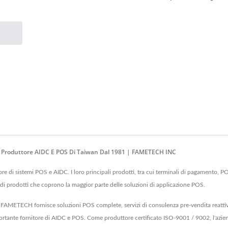
| Produttore AIDC E POS Di Taiwan Dal 1981 | FAMETECH INC
i sistemi POS e AIDC. I loro principali prodotti, tra cui terminali di pagamento, POS 
i prodotti che coprono la maggior parte delle soluzioni di applicazione POS.
AMETECH fornisce soluzioni POS complete, servizi di consulenza pre-vendita reattivi,
e fornitore di AIDC e POS. Come produttore certificato ISO-9001 / 9002, l'azienda è