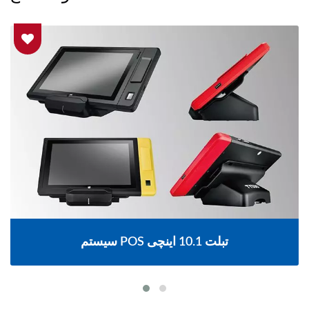
م POS بدون فن با صفحه لمسی 15.6 اینچی