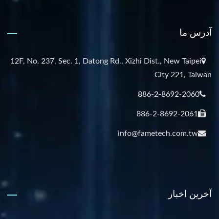
آدرس ما
12F, No. 237, Sec. 1, Datong Rd., Xizhi Dist., New Taipei
City 221, Taiwan
886-2-8692-2060
886-2-8692-2061
info@fametech.com.tw
آخرین اخبار