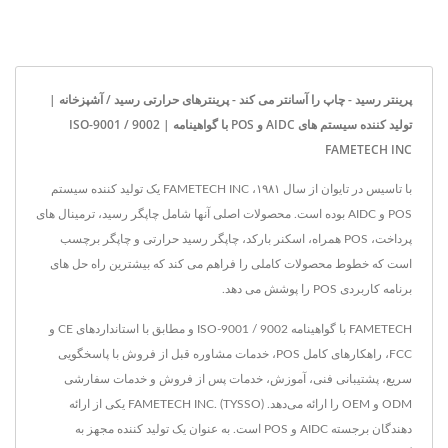
پرینتر رسید - چاپ را آسانتر می کند - پرینترهای حرارتی رسید / آشپزخانه |
تولید کننده سیستم های AIDC و POS با گواهینامه ISO-9001 / 9002 |
FAMETECH INC
با تاسیس در تایوان از سال ۱۹۸۱، FAMETECH INC یک تولید کننده سیستم
POS و AIDC بوده است. محصولات اصلی آنها شامل چاپگر رسید، ترمینال های
پرداخت، POS همراه، اسکنر بارکد، چاپگر رسید حرارتی و چاپگر برچسب
است که خطوط محصولات کاملی را فراهم می کند که بیشترین راه حل های
برنامه کاربردی POS را پوشش می دهد.
FAMETECH با گواهینامه ISO-9001 / 9002 و مطابق با استانداردهای CE و
FCC، راهکارهای کامل POS، خدمات مشاوره قبل از فروش با پاسخگویی
سریع، پشتیبانی فنی، آموزش، خدمات پس از فروش و خدمات سفارشی
ODM و OEM را ارائه می‌دهد. FAMETECH INC. (TYSSO) یکی از ارائه
دهندگان برجسته AIDC و POS است. به عنوان یک تولید کننده مجهز به