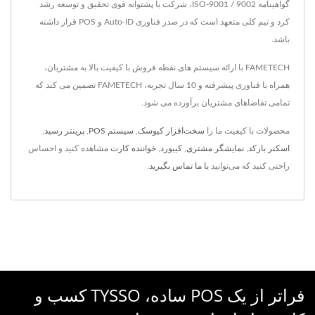
گواهینامه ISO-9001 / 9002، شرکت با پشتوانه قوی تحقیق و توسعه رشد
کرد و تیم کلی متعهد است که در صدر فناوری Auto-ID و POS قرار داشته
باشد.
FAMETECH با ارائه سیستم های نقطه فروش با کیفیت بالا به مشتریان،
همراه با فناوری پیشرفته و 10 سال تجربه، FAMETECH تضمین می کند که
تمامی تقاضاهای مشتریان برآورده می شود.
محصولات با کیفیت ما را
سخت‌افزار کیوسک
,
سیستم POS
,
پرینتر رسید
,
اسکنر بارکد
,
نمایشگر مشتری
,
کیبورد
,
خواننده کارت
مشاهده کنید و احساس
راحتی کنید که می‌توانید
با ما تماس بگیرید
.
فراتر از یک POS ساده، TYSSO کسب و