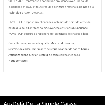
9001 / 9002, l'entreprise a connu une croissance avec une solide
expérience en R&D et toute l'équipe s'engage à rester à la pointe de la
technologie Auto-ID et POS.
FAMETECH propose aux clients des systèmes de point de vente de
haute qualité, alliant technologie avancée et 10 ans d'expérience.
FAMETECH s'assure de répondre aux exigences de chaque client.
Consultez nos produits de qualité
Matériel de kiosque
,
Système de caisse
,
Imprimante de reçus
,
Scanner de codes-barres
,
Affichage client
,
Clavier
,
Lecteur de carte
et n'hésitez pas à
Nous contacter
.
Au-Delà De La Simple Caisse