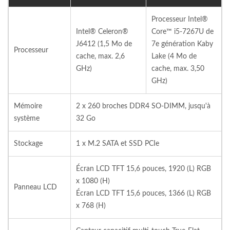
Processeur Intel®
Intel® Celeron®
Core™ i5-7267U de
J6412 (1,5 Mo de
7e génération Kaby
Processeur
cache, max. 2,6
Lake (4 Mo de
GHz)
cache, max. 3,50
GHz)
Mémoire
2 x 260 broches DDR4 SO-DIMM, jusqu'à
système
32 Go
Stockage
1 x M.2 SATA et SSD PCIe
Écran LCD TFT 15,6 pouces, 1920 (L) RGB
x 1080 (H)
Panneau LCD
Écran LCD TFT 15,6 pouces, 1366 (L) RGB
x 768 (H)