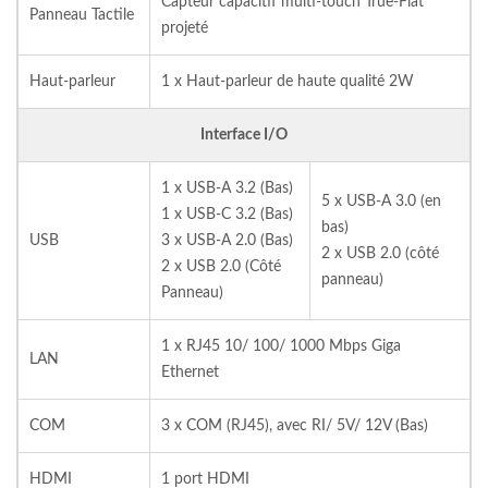
Capteur capacitif multi-touch True-Flat
Panneau Tactile
projeté
Haut-parleur
1 x Haut-parleur de haute qualité 2W
Interface I/O
1 x USB-A 3.2 (Bas)
5 x USB-A 3.0 (en
1 x USB-C 3.2 (Bas)
bas)
USB
3 x USB-A 2.0 (Bas)
2 x USB 2.0 (côté
2 x USB 2.0 (Côté
panneau)
Panneau)
1 x RJ45 10/ 100/ 1000 Mbps Giga
LAN
Ethernet
COM
3 x COM (RJ45), avec RI/ 5V/ 12V (Bas)
HDMI
1 port HDMI