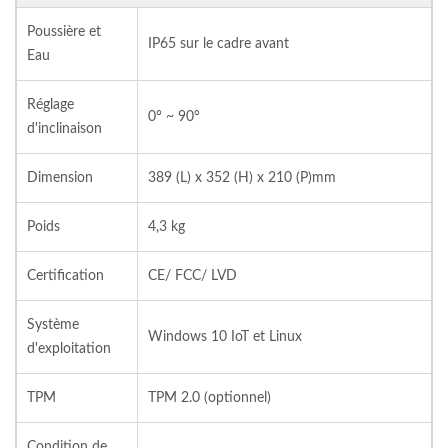
Poussière et
IP65 sur le cadre avant
Eau
Réglage
0° ~ 90°
d'inclinaison
Dimension
389 (L) x 352 (H) x 210 (P)mm
Poids
4,3 kg
Certification
CE/ FCC/ LVD
Système
Windows 10 IoT et Linux
d'exploitation
TPM
TPM 2.0 (optionnel)
Condition de