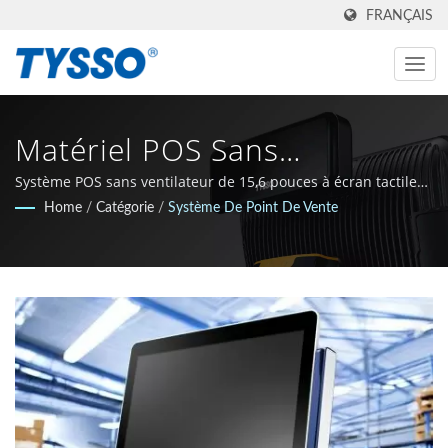
FRANÇAIS
Matériel POS Sans
Ventilateur De 15,6 Pouces
Système POS sans ventilateur de 15,6 pouces à écran tactile
spécialement conçu pour les entrepôts et la logistique.
Home
/
Catégorie
/
Système De Point De Vente
Conçu Pour Les Entrepôts Et
La Logistique | Magasin
Unique Pour Les Solutions
POS Et D'auto-Identification
| FAMETECH INC