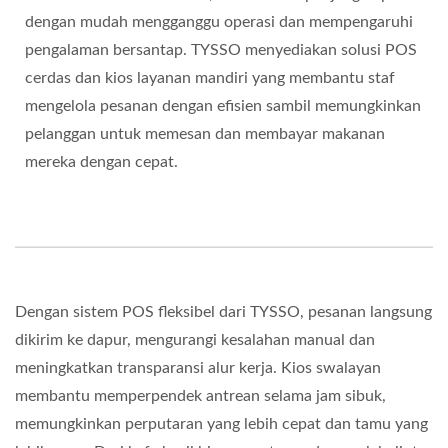
dengan mudah mengganggu operasi dan mempengaruhi
pengalaman bersantap. TYSSO menyediakan solusi POS
cerdas dan kios layanan mandiri yang membantu staf
mengelola pesanan dengan efisien sambil memungkinkan
pelanggan untuk memesan dan membayar makanan
mereka dengan cepat.
Dengan sistem POS fleksibel dari TYSSO, pesanan langsung
dikirim ke dapur, mengurangi kesalahan manual dan
meningkatkan transparansi alur kerja. Kios swalayan
membantu memperpendek antrean selama jam sibuk,
memungkinkan perputaran yang lebih cepat dan tamu yang