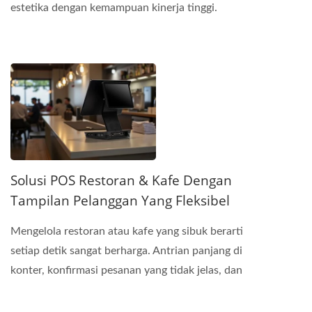
estetika dengan kemampuan kinerja tinggi.
Dengan desain perak-putih...
Solusi POS Restoran & Kafe Dengan
Tampilan Pelanggan Yang Fleksibel
Mengelola restoran atau kafe yang sibuk berarti
setiap detik sangat berharga. Antrian panjang di
konter, konfirmasi pesanan yang tidak jelas, dan
ruang...