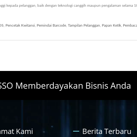
tinggi kepada pelanggan, baik dengan teknologi canggih maupun pengalaman selama
OS
,
Pencetak Kwitansi
,
Pemindai Barcode
,
Tampilan Pelanggan
,
Papan Ketik
,
Pembaca
YSSO Memberdayakan Bisnis Anda
amat Kami
Berita Terbaru