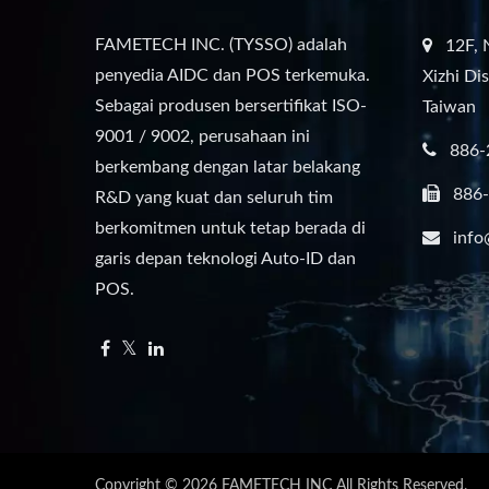
FAMETECH INC. (TYSSO) adalah
12F, 
penyedia AIDC dan POS terkemuka.
Xizhi Di
Sebagai produsen bersertifikat ISO-
Taiwan
9001 / 9002, perusahaan ini
886-
berkembang dengan latar belakang
886
R&D yang kuat dan seluruh tim
berkomitmen untuk tetap berada di
info
garis depan teknologi Auto-ID dan
POS.
Copyright © 2026
FAMETECH INC
All Rights Reserved.