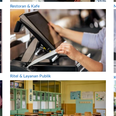
Restoran & Kafe
M
Ritel & Layanan Publik
K