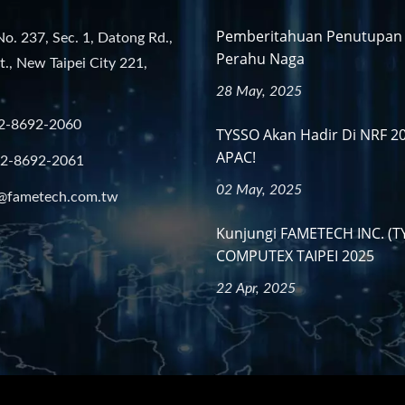
Pemberitahuan Penutupan F
No. 237, Sec. 1, Datong Rd.,
Perahu Naga
st., New Taipei City 221,
28 May, 2025
2-8692-2060
TYSSO Akan Hadir Di NRF 2
APAC!
-2-8692-2061
02 May, 2025
@fametech.com.tw
Kunjungi FAMETECH INC. (T
COMPUTEX TAIPEI 2025
22 Apr, 2025