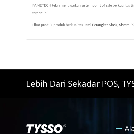
FAMETECH telah menawarkan sistem point of sale berkualitas 
terpenuhi.
Lihat produk-produk berkualitas kami
Perangkat Kiosk
,
Sistem P
Lebih Dari Sekadar POS, T
Al