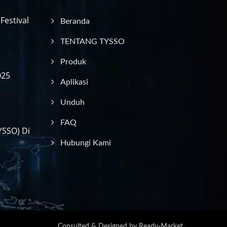
estival
Beranda
TENTANG TYSSO
Produk
025
Aplikasi
Unduh
FAQ
YSSO) Di
Hubungi Kami
Consulted & Designed by
Ready-Market