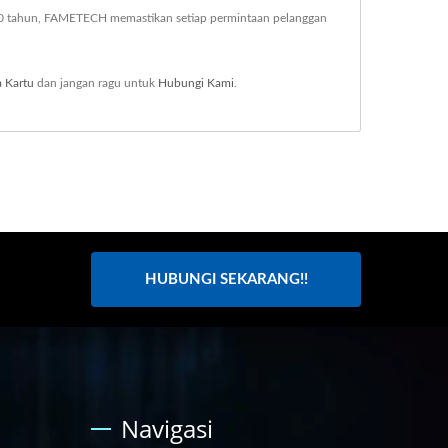
 10 tahun, FAMETECH memastikan setiap permintaan pelanggan
 Kartu
dan jangan ragu untuk
Hubungi Kami
.
HUBUNGI SEKARANG!!
Navigasi