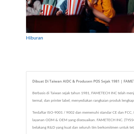
Hiburan
Dibuat Di Taiwan AIDC & Produsen POS Sejak 1981 | FAM
Berbasis di Taiwan sejak tahun 1981, FAMETECH INC telah menj
termal, dan printer label, menyediakan rangkaian produk lengka
Terdaftar ISO-9001 / 9002 dan memenuhi standar CE dan FCC, FA
layanan ODM & OEM yang disesuaikan. FAMETECH INC. (TYSSO) a
belakang R&D yang kuat dan seluruh tim berkomitmen untuk teta