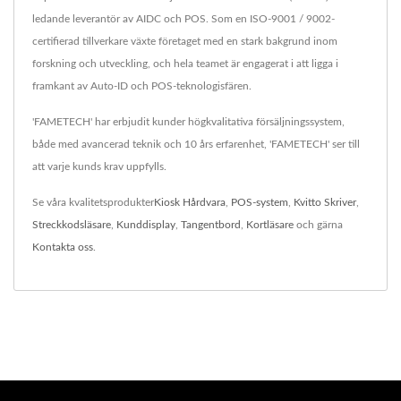
ledande leverantör av AIDC och POS. Som en ISO-9001 / 9002-
certifierad tillverkare växte företaget med en stark bakgrund inom
forskning och utveckling, och hela teamet är engagerat i att ligga i
framkant av Auto-ID och POS-teknologisfären.
'FAMETECH' har erbjudit kunder högkvalitativa försäljningssystem,
både med avancerad teknik och 10 års erfarenhet, 'FAMETECH' ser till
att varje kunds krav uppfylls.
Se våra kvalitetsprodukter
Kiosk Hårdvara
,
POS-system
,
Kvitto Skriver
,
Streckkodsläsare
,
Kunddisplay
,
Tangentbord
,
Kortläsare
och gärna
Kontakta oss
.