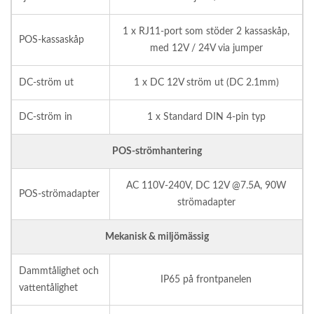
1 x RJ11-port som stöder 2 kassaskåp,
POS-kassaskåp
med 12V / 24V via jumper
DC-ström ut
1 x DC 12V ström ut (DC 2.1mm)
DC-ström in
1 x Standard DIN 4-pin typ
POS-strömhantering
AC 110V-240V, DC 12V @7.5A, 90W
POS-strömadapter
strömadapter
Mekanisk & miljömässig
Dammtålighet och
IP65 på frontpanelen
vattentålighet