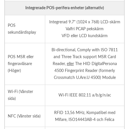
Integrerade POS-perifera enheter (alternativ)
Integrerad 9.7" (1024 x 768) LCD-skärm
POS
Valfri PCAP pekskärm
sekundärdisplay
VFD eller LCD kundskärm
Bi-directional, Comply with ISO 7811
POS MSR eller
and Three Track support MSR Card
fingeravläsare
Reader,
eller
The HID DigitalPersona
(Höger)
4500 Fingerprint Reader (formerly
Crossmatch U.Are.U 4500) Module
Wi-Fi (Vänster
Wi-Fi IEEE 802.11 a/b/g/n/ac
sida)
RFID 13,56 MHz, Kompatibel med
NFC (Vänster sida)
Mifare, ISO14443AB-4 och Felica