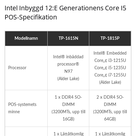
Intel Inbyggd 12:e Generationens Core I5
POS-Specifikation
Modellnamn
TP-1615N
TP-1815P
Intel® Embedded
Intel® inbäddad
Core„¢ i3-1215U
processor®
Processor
Core„¢ i5-1235U
N97
Core„¢ i7-1255U
(Alder Lake)
(Alder Lake)
1 x DDR4 SO-
2 x DDR4 SO-
POS-systemets
DIMM
DIMM
minne
(3200MTs, upp till
(3200MTs, upp till
16GB)
64GB)
1 x Lättåtkomlig
1 x Lättåtkomlig