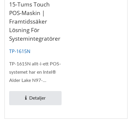
15-Tums Touch
POS-Maskin |
Framtidssäker
Lösning För
Systemintegratörer
TP-1615N
TP-1615N allt-i-ett POS-
systemet har en Intel®
Alder Lake N97-
processor, som stöder
upp till...
Detaljer