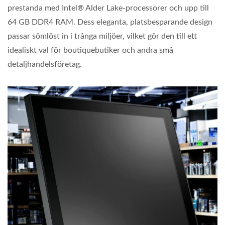
prestanda med Intel® Alder Lake-processorer och upp till
64 GB DDR4 RAM. Dess eleganta, platsbesparande design
passar sömlöst in i trånga miljöer, vilket gör den till ett
idealiskt val för boutiquebutiker och andra små
detaljhandelsföretag.