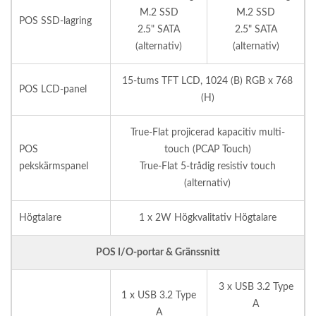
M.2 SSD
M.2 SSD
POS SSD-lagring
2.5" SATA
2.5" SATA
(alternativ)
(alternativ)
15-tums TFT LCD, 1024 (B) RGB x 768
POS LCD-panel
(H)
True-Flat projicerad kapacitiv multi-
POS
touch (PCAP Touch)
pekskärmspanel
True-Flat 5-trådig resistiv touch
(alternativ)
Högtalare
1 x 2W Högkvalitativ Högtalare
POS I/O-portar & Gränssnitt
3 x USB 3.2 Type
1 x USB 3.2 Type
A
A