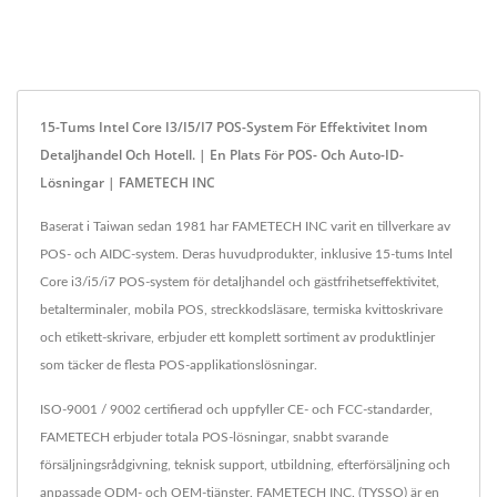
15-Tums Intel Core I3/i5/i7 POS-System För Effektivitet Inom
Detaljhandel Och Hotell. | En Plats För POS- Och Auto-ID-
Lösningar | FAMETECH INC
Baserat i Taiwan sedan 1981 har FAMETECH INC varit en tillverkare av
POS- och AIDC-system. Deras huvudprodukter, inklusive 15-tums Intel
Core i3/i5/i7 POS-system för detaljhandel och gästfrihetseffektivitet,
betalterminaler, mobila POS, streckkodsläsare, termiska kvittoskrivare
och etikett-skrivare, erbjuder ett komplett sortiment av produktlinjer
som täcker de flesta POS-applikationslösningar.
ISO-9001 / 9002 certifierad och uppfyller CE- och FCC-standarder,
FAMETECH erbjuder totala POS-lösningar, snabbt svarande
försäljningsrådgivning, teknisk support, utbildning, efterförsäljning och
anpassade ODM- och OEM-tjänster. FAMETECH INC. (TYSSO) är en