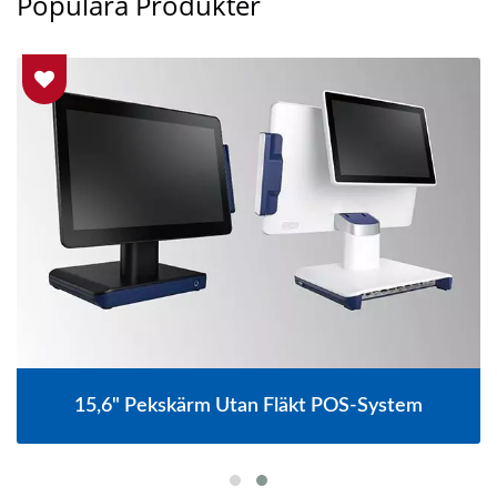
Populära Produkter
15,6" Pekskärm Utan Fläkt POS-System