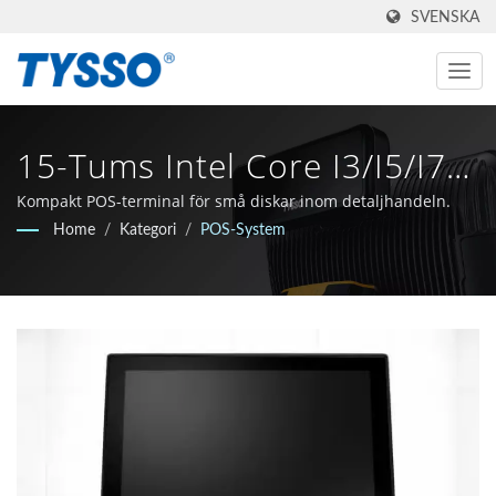
SVENSKA
15-Tums Intel Core I3/i5/i7
POS-System För
Kompakt POS-terminal för små diskar inom detaljhandeln.
Home
/
Kategori
/
POS-System
Detaljhandel Och
Hotellverksamhetseffektivitet
| En-Stop-Shop För POS-
Och Auto-ID-Lösningar |
FAMETECH INC