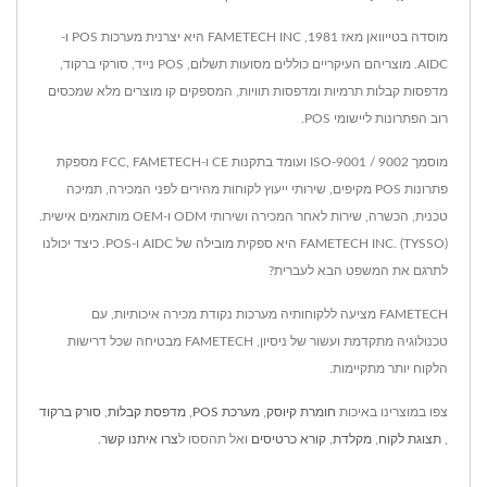
מוסדה בטייוואן מאז 1981, FAMETECH INC היא יצרנית מערכות POS ו-
AIDC. מוצריהם העיקריים כוללים מסועות תשלום, POS נייד, סורקי ברקוד,
מדפסות קבלות תרמיות ומדפסות תוויות, המספקים קו מוצרים מלא שמכסים
רוב הפתרונות ליישומי POS.
מוסמך ISO-9001 / 9002 ועומד בתקנות CE ו-FCC, FAMETECH מספקת
פתרונות POS מקיפים, שירותי ייעוץ לקוחות מהירים לפני המכירה, תמיכה
טכנית, הכשרה, שירות לאחר המכירה ושירותי ODM ו-OEM מותאמים אישית.
FAMETECH INC. (TYSSO) היא ספקית מובילה של AIDC ו-POS. כיצד יכולנו
לתרגם את המשפט הבא לעברית?
FAMETECH מציעה ללקוחותיה מערכות נקודת מכירה איכותיות, עם
טכנולוגיה מתקדמת ועשור של ניסיון, FAMETECH מבטיחה שכל דרישות
הלקוח יותר מתקיימות.
צפו במוצרינו באיכות
חומרת קיוסק
,
מערכת POS
,
מדפסת קבלות
,
סורק ברקוד
,
תצוגת לקוח
,
מקלדת
,
קורא כרטיסים
ואל תהססו ל
צרו איתנו קשר
.