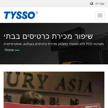
עברית
שיפור מכירת כרטיסים בבתי
קולנוע עם מערכת TYSSO POS
מערכת POS ללא מאוורר בדלפק מכירת כרטיסים בקולנוע, אופטימיזציה
של חוויות הלקוחות.
Home
| ייצור בטייוואן, יצרן AIDC &
POS מאז 1981 | FAMETECH
INC