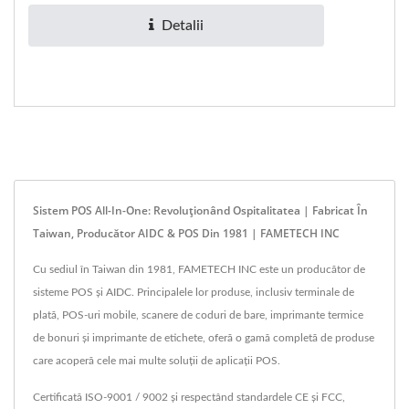
Detalii
Sistem POS All-In-One: Revoluționând Ospitalitatea | Fabricat În
Taiwan, Producător AIDC & POS Din 1981 | FAMETECH INC
Cu sediul în Taiwan din 1981, FAMETECH INC este un producător de
sisteme POS și AIDC. Principalele lor produse, inclusiv terminale de
plată, POS-uri mobile, scanere de coduri de bare, imprimante termice
de bonuri și imprimante de etichete, oferă o gamă completă de produse
care acoperă cele mai multe soluții de aplicații POS.
Certificată ISO-9001 / 9002 și respectând standardele CE și FCC,