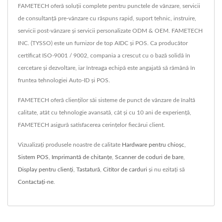
FAMETECH oferă soluții complete pentru punctele de vânzare, servicii
de consultanță pre-vânzare cu răspuns rapid, suport tehnic, instruire,
servicii post-vânzare și servicii personalizate ODM & OEM. FAMETECH
INC. (TYSSO) este un furnizor de top AIDC și POS. Ca producător
certificat ISO-9001 / 9002, compania a crescut cu o bază solidă în
cercetare și dezvoltare, iar întreaga echipă este angajată să rămână în
fruntea tehnologiei Auto-ID și POS.
FAMETECH oferă clienților săi sisteme de punct de vânzare de înaltă
calitate, atât cu tehnologie avansată, cât și cu 10 ani de experiență,
FAMETECH asigură satisfacerea cerințelor fiecărui client.
Vizualizați produsele noastre de calitate
Hardware pentru chioșc
,
Sistem POS
,
Imprimantă de chitanțe
,
Scanner de coduri de bare
,
Display pentru clienți
,
Tastatură
,
Cititor de carduri
și nu ezitați să
Contactați-ne
.