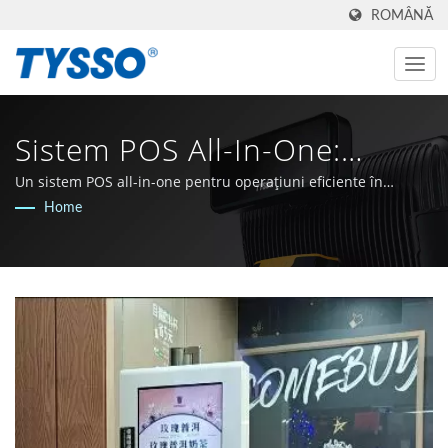
ROMÂNĂ
Sistem POS All-In-One:
Revoluționând Ospitalitatea
Un sistem POS all-in-one pentru operațiuni eficiente în
ospitalitate și retail.
Home
| Fabricat În Taiwan,
Producător AIDC & POS Din
1981 | FAMETECH INC