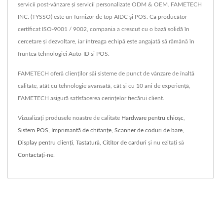
servicii post-vânzare și servicii personalizate ODM & OEM. FAMETECH
INC. (TYSSO) este un furnizor de top AIDC și POS. Ca producător
certificat ISO-9001 / 9002, compania a crescut cu o bază solidă în
cercetare și dezvoltare, iar întreaga echipă este angajată să rămână în
fruntea tehnologiei Auto-ID și POS.
FAMETECH oferă clienților săi sisteme de punct de vânzare de înaltă
calitate, atât cu tehnologie avansată, cât și cu 10 ani de experiență,
FAMETECH asigură satisfacerea cerințelor fiecărui client.
Vizualizați produsele noastre de calitate
Hardware pentru chioșc
,
Sistem POS
,
Imprimantă de chitanțe
,
Scanner de coduri de bare
,
Display pentru clienți
,
Tastatură
,
Cititor de carduri
și nu ezitați să
Contactați-ne
.