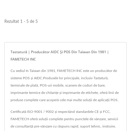
pentru cerințele...
Rezultat 1 - 5 de 5
Tastatură | Producător AIDC Și POS Din Taiwan Din 1981 |
FAMETECH INC
Cu sediul în Taiwan din 1981, FAMETECH INC este un producător de
sisteme POS și AIDC.Produsele lor principale, inclusiv Tastatură,
terminale de plată, POS-uri mobile, scanere de coduri de bare,
imprimante termice de chitanțe și imprimante de etichete, oferă linii de
produse complete care acoperă cele mai multe soluții de aplicații POS.
Certificată ISO-9001 / 9002 și respectând standardele CE și FCC,
FAMETECH oferă soluții complete pentru punctele de vânzare, servicii
de consultanță pre-vânzare cu răspuns rapid, suport tehnic, instruire,