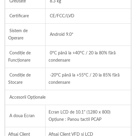
Greutate
8.3 kg
Certificare
CE/FCC/LVD
Sistem de
Android 9.0*
Operare
Condiție de
0°C până la +40°C / 20 la 80% fără
Funcționare
condensare
Condiție de
-20°C până la +55°C / 20 la 85% fără
Stocare
condensare
Accesorii Opționale
Ecran LCD de 10.1" (1280 x 800)
A doua Ecran
Opțiune : Panou tactil PCAP
Afișaj Client
Afișaj Client VFD și LCD