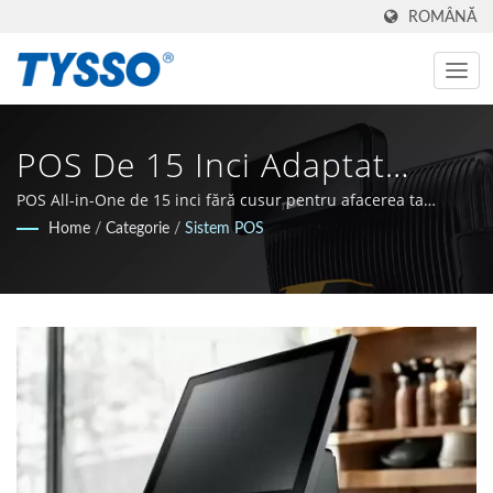
ROMÂNĂ
POS De 15 Inci Adaptat
Pentru Cafenele, Alimente Și
POS All-in-One de 15 inci fără cusur pentru afacerea ta
culinară.
Home
/
Categorie
/
Sistem POS
Brutării | Magazin Unic
Pentru Soluții POS Și Auto-
ID | Furnizor De Soluții |
FAMETECH INC