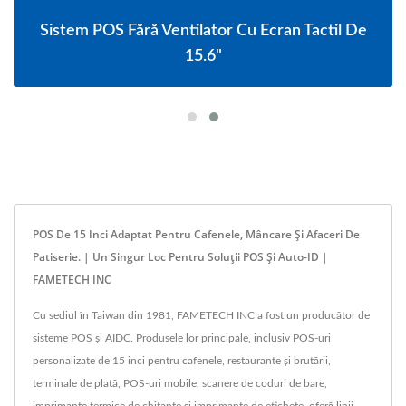
Sistem POS Fără Ventilator Cu Ecran Tactil De
15.6"
POS De 15 Inci Adaptat Pentru Cafenele, Mâncare Și Afaceri De
Patiserie. | Un Singur Loc Pentru Soluții POS Și Auto-ID |
FAMETECH INC
Cu sediul în Taiwan din 1981, FAMETECH INC a fost un producător de
sisteme POS și AIDC. Produsele lor principale, inclusiv POS-uri
personalizate de 15 inci pentru cafenele, restaurante și brutării,
terminale de plată, POS-uri mobile, scanere de coduri de bare,
imprimante termice de chitanțe și imprimante de etichete, oferă linii