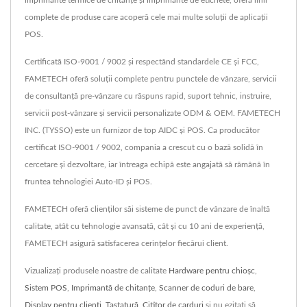
complete de produse care acoperă cele mai multe soluții de aplicații
POS.
Certificată ISO-9001 / 9002 și respectând standardele CE și FCC,
FAMETECH oferă soluții complete pentru punctele de vânzare, servicii
de consultanță pre-vânzare cu răspuns rapid, suport tehnic, instruire,
servicii post-vânzare și servicii personalizate ODM & OEM. FAMETECH
INC. (TYSSO) este un furnizor de top AIDC și POS. Ca producător
certificat ISO-9001 / 9002, compania a crescut cu o bază solidă în
cercetare și dezvoltare, iar întreaga echipă este angajată să rămână în
fruntea tehnologiei Auto-ID și POS.
FAMETECH oferă clienților săi sisteme de punct de vânzare de înaltă
calitate, atât cu tehnologie avansată, cât și cu 10 ani de experiență,
FAMETECH asigură satisfacerea cerințelor fiecărui client.
Vizualizați produsele noastre de calitate
Hardware pentru chioșc
,
Sistem POS
,
Imprimantă de chitanțe
,
Scanner de coduri de bare
,
Display pentru clienți
,
Tastatură
,
Cititor de carduri
și nu ezitați să