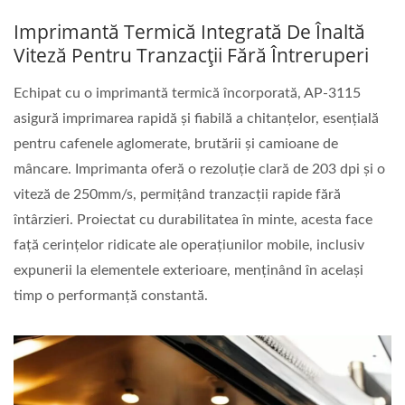
Imprimantă Termică Integrată De Înaltă
Viteză Pentru Tranzacții Fără Întreruperi
Echipat cu o imprimantă termică încorporată, AP-3115
asigură imprimarea rapidă și fiabilă a chitanțelor, esențială
pentru cafenele aglomerate, brutării și camioane de
mâncare. Imprimanta oferă o rezoluție clară de 203 dpi și o
viteză de 250mm/s, permițând tranzacții rapide fără
întârzieri. Proiectat cu durabilitatea în minte, acesta face
față cerințelor ridicate ale operațiunilor mobile, inclusiv
expunerii la elementele exterioare, menținând în același
timp o performanță constantă.