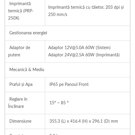
Imprimantă
Imprimantă termică cu tăietor, 203 dpi și
termică (PRP-
250 mm/s
250X)
Gestionarea energiei
Adaptor de
Adaptor 12V@5.0A 60W (Sistem)
putere
Adaptor 24V@2.5A 60W (Imprimantă)
Mecanică & Mediu
Praful și Apa
IP65 pe Panoul Front
Reglare în
15° ~ 85 °
Înclinare
Dimensiune
355.3 (L) x 416.4 (H) x 296.1 (D) mm