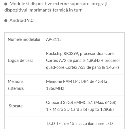
Module și dispozitive externe suportate Integrați
dispozitivul imprimantă termică în turn
Android 9.0
Numele modelului
AP-3115
Rockchip RK3399, procesor dual-core
Logica de bază
Cortex A72 de până la 1.8GHz + procesor
quad-core Cortex A53 de până la 1.4GHz
Memoria
Memorie RAM LPDDR4 de 4GB la
sistemului
1866MHz
Onboard 32GB eMMC 5.1 (Max. 64GB)
Stocare
1 x Micro SD Card Slot (up to
128GB
)
LCD TFT de 15 inci cu iluminare LED