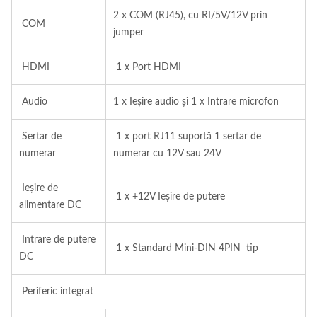
2 x COM (RJ45), cu RI/5V/12V prin
COM
jumper
HDMI
1 x Port HDMI
Audio
1 x Ieșire audio și 1 x Intrare microfon
Sertar de
1 x port RJ11 suportă 1 sertar de
numerar
numerar cu 12V sau 24V
Ieșire de
1 x +12V Ieșire de putere
alimentare DC
Intrare de putere
1 x Standard Mini-DIN 4PIN tip
DC
Periferic integrat