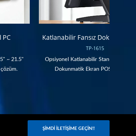
D
Katlanabilir Fansız Dokunmatik POS
TP-1615
15.6"
Opsiyonel Katlanabilir Stand ile 15" Fansız
Yeni I
Dokunmatik Ekran POS Terminali.
ŞIMDI İLETIŞIME GEÇIN!!