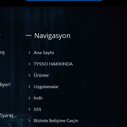
r
Navigasyon
nış
Ana Sayfa
TYSSO HAKKINDA
Ürünler
iyor!
Uygulamalar
İndir
SSS
yaret...
Bizimle İletişime Geçin