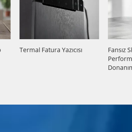
 Fatura Yazıcısı
Fansız Skylake Yükse
Performanslı POS
Donanımı Yazıcı Ile