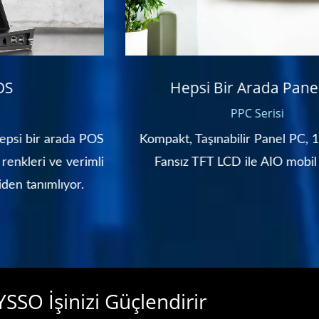
Hepsi Bir Arada Panel PC
PPC Serisi
OS
Kompakt, Taşınabilir Panel PC, 15" ~ 21.5"
li
Fansız TFT LCD ile AIO mobil çözüm.
SSO İşinizi Güçlendirir