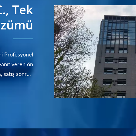
., Tek
özümü
ri Profesyonel
yanıt veren ön
, satış sonrası
EM hizmeti...