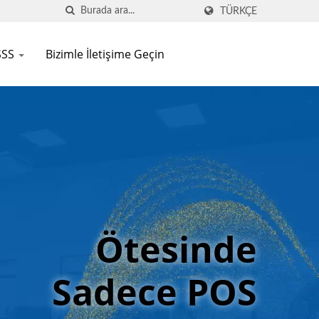
TÜRKÇE
SSS
Bizimle İletişime Geçin
Ötesinde
Sadece POS