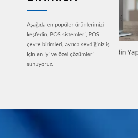
Aşağıda en popüler ürünlerimizi
keşfedin, POS sistemleri, POS
çevre birimleri, ayrıca sevdiğiniz iş
ı
Tezgah Üstü Kendin Yap
Termal
için en iyi ve özel çözümleri
KIOSK
sunuyoruz.