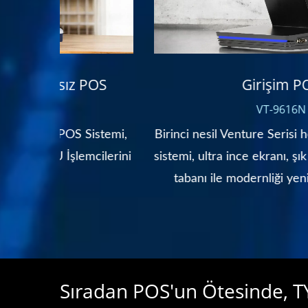
OS
Girişim POS
VT-9616N
stemi,
Birinci nesil Venture Serisi hepsi bir arada P
ilerini
sistemi, ultra ince ekranı, şık renkleri ve verim
tabanı ile modernliği yeniden tanımlıyor.
Sıradan POS'un Ötesinde, TY