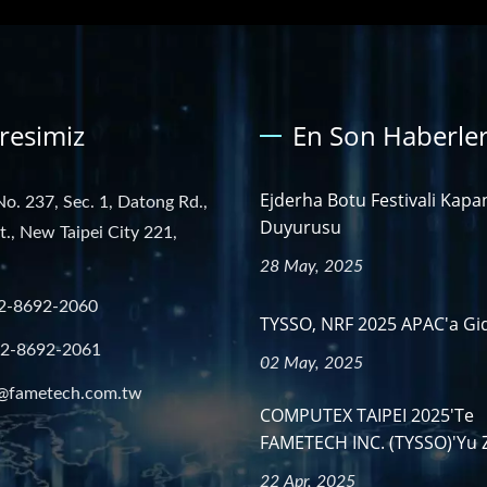
resimiz
En Son Haberle
Ejderha Botu Festivali Kapa
No. 237, Sec. 1, Datong Rd.,
Duyurusu
st., New Taipei City 221,
28 May, 2025
2-8692-2060
TYSSO, NRF 2025 APAC'a Gid
-2-8692-2061
02 May, 2025
@fametech.com.tw
COMPUTEX TAIPEI 2025'te
FAMETECH INC. (TYSSO)'yu Zi
22 Apr, 2025