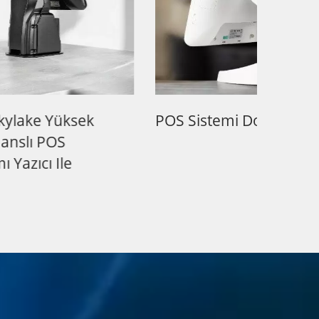
k
POS Sistemi Donanımı
Tezga
KIOS