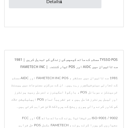
Details
TYSSO POS سسٹم کے ساتھ کیمپس کی زندگی کو تبدیل کریں | 1981
سے تائیوان میں AIDC اور POS تیار کنندہ | FAMETECH INC
1981 سے تائیوان میں مستقر ، FAMETECH INC POS اور AIDC سسٹم
کے تجارتی مینوفیکچرر رہے ہیں۔ ان کے مرکزی مصنوعات میں پیمنٹ
ٹرمینلز ، موبائل POS ، بارکوڈ اسکینرز ، تھرمل رسید پرنٹرز
اور لیبل پرنٹرز شامل ہیں ، جو تقریباً تمام POS ایپلیکیشن حلات
کو کاور کرنے والی پوری رینج کے پروڈکٹ لائن فراہم کرتی ہیں۔
ISO-9001 / 9002 سرٹیفائیڈ ہونے کے ساتھ ساتھ CE اور FCC
معیاروں کو پورا کرتے ہوئے ، FAMETECH مکمل POS حل فراہم