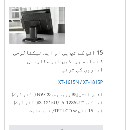
15 انچ کے ٹچ پی او ایس ٹیکنالوجی
کے ساتھ بینکوں اور مالیاتی
اداروں کی ترقی
XT-1615N / XT-1815P
آخری انٹیل® پروسیسر® N97 (الڈر لیک)
اور کور™ i3-1215U/ i5-1235U(الڈر لیک)
اور 15 انچ TFT LCD w/ ٹرو-فلیٹ...