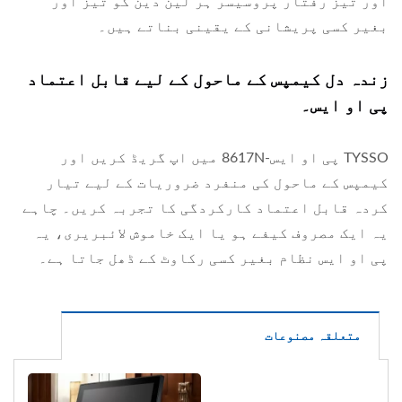
اور تیز رفتار پروسیسر ہر لین دین کو تیز اور
بغیر کسی پریشانی کے یقینی بناتے ہیں۔
زندہ دل کیمپس کے ماحول کے لیے قابل اعتماد
پی او ایس۔
TYSSO پی او ایس-8617N میں اپ گریڈ کریں اور
کیمپس کے ماحول کی منفرد ضروریات کے لیے تیار
کردہ قابل اعتماد کارکردگی کا تجربہ کریں۔ چاہے
یہ ایک مصروف کیفے ہو یا ایک خاموش لائبریری، یہ
پی او ایس نظام بغیر کسی رکاوٹ کے ڈھل جاتا ہے۔
متعلقہ مصنوعات