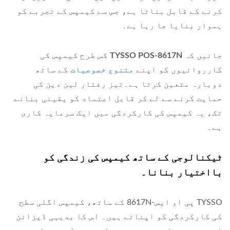
کرنے کے قابل بناتا ہے، جس سے کیمپس کے تجربے کو
ہموار بنایا جا رہا ہے۔
جانیں کہ
TYSSO POS-8617N
کس طرح کیمپس کی
کارروائیوں کو اپنے
متنوع خصوصیات
کے ساتھ
دوبارہ متعین کرتا ہے۔تیز رفتار لین دین کی
حمایت کرنے سے لے کر قابل اعتماد کو یقینی بنانے
تک، یہ کیمپس کی کارکردگی میں ایک سرمایہ کاری
ہے۔
ٹیکنالوجی کے ساتھ کیمپس کی زندگی کو
بااختیار بنانا۔
TYSSO پی او ایس-8617N کے ساتھ، کیمپس اگلی سطح
کی کارکردگی کو اپناتے ہیں۔ اس کا بدیہی ڈیزائن