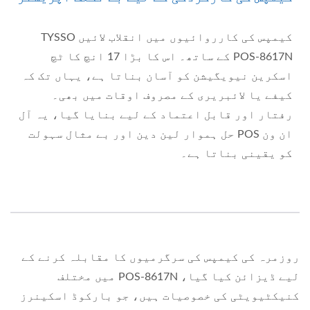
کیمپس کی کارروائیوں میں انقلاب لائیں TYSSO
POS-8617N کے ساتھ۔ اس کا بڑا 17 انچ کا ٹچ
اسکرین نیویگیشن کو آسان بناتا ہے، یہاں تک کہ
کیفے یا لائبریری کے مصروف اوقات میں بھی۔
رفتار اور قابل اعتماد کے لیے بنایا گیا، یہ آل
ان ون POS حل ہموار لین دین اور بے مثال سہولت
کو یقینی بناتا ہے۔
روزمرہ کی کیمپس کی سرگرمیوں کا مقابلہ کرنے کے
لیے ڈیزائن کیا گیا، POS-8617N میں مختلف
کنیکٹیویٹی کی خصوصیات ہیں، جو بارکوڈ اسکینرز