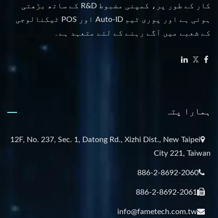
کار کے طور پر، کمپنی مضبوط R&D کے ساتھ بڑھتی
ہوئی ہے اور پوری ٹیم Auto-ID اور POS ٹیکنالوجی
کے شعبے میں آگے رہنے کے لئے متعہد ہے۔
ہمارا پتہ
12F, No. 237, Sec. 1, Datong Rd., Xizhi Dist., New Taipei
City 221, Taiwan
886-2-8692-2060
886-2-8692-2061
info@fametech.com.tw