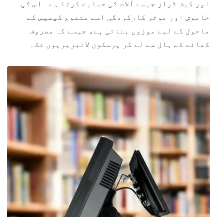
اور کیش ڈراز جیسے آلات کی حمایت کرتا ہے۔ اس کی
خاموش اور موثر کارکردگی اسے متنوع کیمپس کے
ماحول کے لیے موزوں بناتی ہے، جیسے کہ مصروف
کھانے کے ہال سے لے کر پرسکون لائبریریوں تک۔