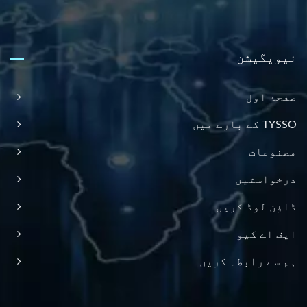
نیویگیشن
صفحۂ اول
TYSSO کے بارے میں
مصنوعات
درخواستیں
ڈاؤن لوڈ کریں
ایف اے کیو
ہم سے رابطہ کریں