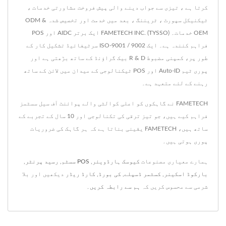
کرتا ہے ، تیزی سے جواب دینے والی پیش فروخت مشاورتی خدمات ،
ٹیکنیکل سپورٹ ، ٹریننگ ، بعد میں خدمت اور تخصیص شدہ ODM &
OEM خدمات۔ FAMETECH INC. (TYSSO) ایک برتر AIDC اور POS
فراہم کنندہ ہے۔ ایک ISO-9001 / 9002 سرٹیفائیڈ تشکیل کار کے
طور پر، کمپنی مضبوط R & D بیک گراؤنڈ کے ساتھ بڑھتی ہے اور
پوری ٹیم Auto-ID اور POS ٹیکنالوجی کے میدان میں لائن کے ساتھ
رہنے کے لئے متعہد ہے۔
FAMETECH نے گاہکوں کو اعلی کوالٹی والے پوائنٹ آف سیل سسٹمز
فراہم کیے ہیں، جو تیز ترقی کی تکنالوجی اور 10 سال کے تجربے کے
ساتھ ہیں، FAMETECH یقینی بناتا ہے کہ ہر گاہک کی ضروریات
پوری ہوتی ہیں۔
ہمارے معیاری مصنوعات
کیوسک ہارڈویئر
,
POS سسٹم
,
رسید پرنٹر
,
بارکوڈ اسکینر
,
کسٹمر ڈسپلے
,
کی بورڈ
,
کارڈ ریڈر
دیکھیں اور بلا
شرمی سے محسوس کریں کہ
ہم سے رابطہ کریں
۔