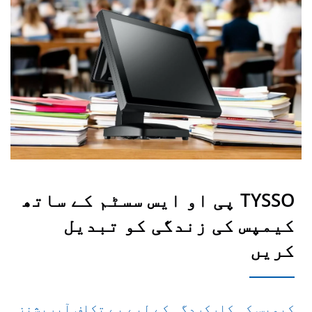
TYSSO پی او ایس سسٹم کے ساتھ
کیمپس کی زندگی کو تبدیل
کریں
کیمپس کی کارکردگی کے لیے بے تکلف آپریشنز