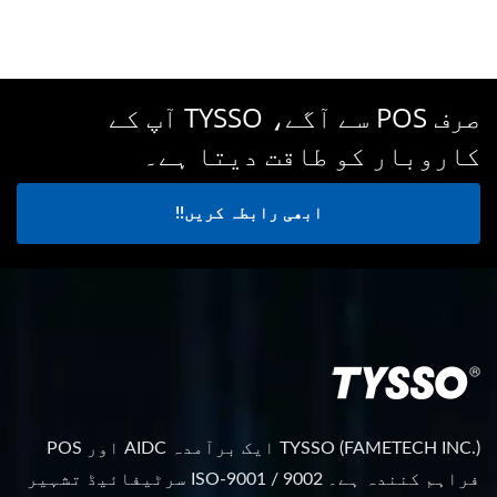
صرف POS سے آگے، TYSSO آپ کے
کاروبار کو طاقت دیتا ہے۔
ابھی رابطہ کریں!!
TYSSO (FAMETECH INC.) ایک برآمدہ AIDC اور POS
فراہم کنندہ ہے۔ ISO-9001 / 9002 سرٹیفائیڈ تشہیر