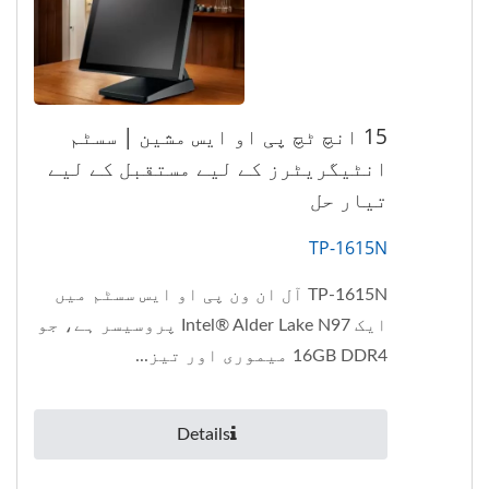
15 انچ ٹچ پی او ایس مشین | سسٹم
انٹیگریٹرز کے لیے مستقبل کے لیے
تیار حل
TP-1615N
TP-1615N آل ان ون پی او ایس سسٹم میں
ایک Intel® Alder Lake N97 پروسیسر ہے، جو
16GB DDR4 میموری اور تیز...
Details