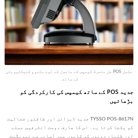
مکمل POS حل متحرک کیمپس کے ماحول کے لیے متنوع کنیکٹیویٹی
کے ساتھ۔
جدید POS کے ساتھ کیمپس کی کارکردگی کو
بڑھائیں
TYSSO POS-8617N جدید ڈیزائن اور طاقتور فعالیت
کو یکجا کرتا ہے۔ اس کا صارف دوست انٹرفیس عملے
اور طلباء دونوں کو کاموں میں آسانی سے نیویگیٹ