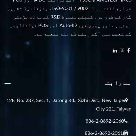
TYSSO (FAMETECH INC.) ایک برآمدہ AIDC اور POS
فراہم کنندہ ہے۔ ISO-9001 / 9002 سرٹیفائیڈ تشہیر
کار کے طور پر، کمپنی مضبوط R&D کے ساتھ بڑھتی
ہوئی ہے اور پوری ٹیم Auto-ID اور POS ٹیکنالوجی
کے شعبے میں آگے رہنے کے لئے متعہد ہے۔
ہمارا پتہ
12F, No. 237, Sec. 1, Datong Rd., Xizhi Dist., New Taipei
City 221, Taiwan
886-2-8692-2060
886-2-8692-2061