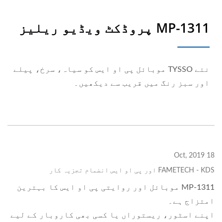
MP-1311 پروڈکٹ ویڈیو ریلیز
نئے TYSSO موبائل پی او ایس کو سیاہ، سرخ، پیلے
اور سبز رنگ میں قریب سے دیکھیں۔
18 Oct, 2019
FAMETECH - KDS اور پی او ایس انضمام تجزیہ کار
MP-1311 موبائل اور روایتی پی او ایس کا بہترین
امتزاج ہے۔
اپنے اسٹور، ریستوراں یا کسی بھی کاروبار کے لیے