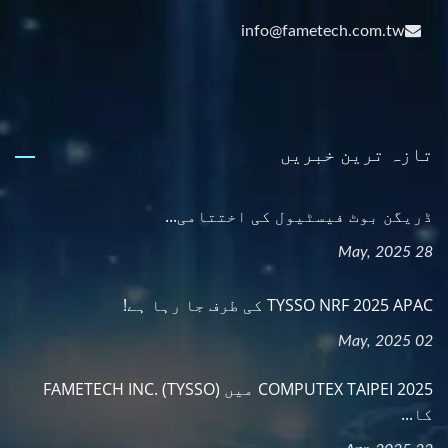
info@fametech.com.tw
تازہ ترین خبریں
ڈریگن بوٹ فیسٹیول کی اختتامی...
28 May, 2025
TYSSO NRF 2025 APAC کی طرف جا رہا ہے!
02 May, 2025
COMPUTEX TAIPEI 2025 میں FAMETECH INC. (TYSSO)
کا...