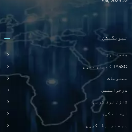
22 Apr, 2025
نیویگیشن
صفحۂ اول
TYSSO کے بارے میں
مصنوعات
درخواستیں
ڈاؤن لوڈ کریں
ایف اے کیو
ہم سے رابطہ کریں