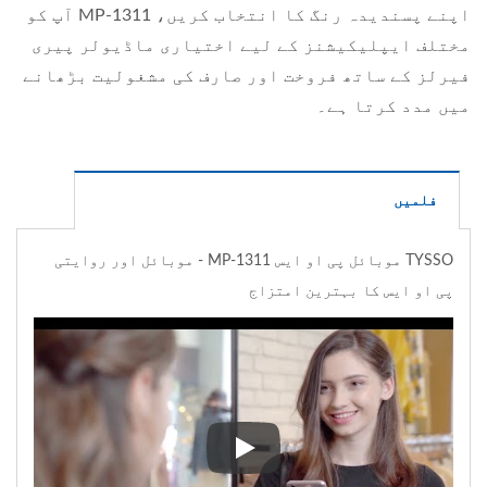
اپنے پسندیدہ رنگ کا انتخاب کریں، MP-1311 آپ کو
مختلف ایپلیکیشنز کے لیے اختیاری ماڈیولر پیری
فیرلز کے ساتھ فروخت اور صارف کی مشغولیت بڑھانے
میں مدد کرتا ہے۔
فلمیں
TYSSO موبائل پی او ایس MP-1311 - موبائل اور روایتی
پی او ایس کا بہترین امتزاج
TYSSO موبائل پی او ایس MP-1311 - موبائل اور روایتی پی او ایس کا بہترین امتزاج