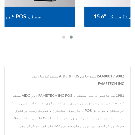
15.6" ٹچ اسکرین بغیر پنکھے کا POS سسٹم
ISO-9001 / 9002 سند حاصل AIDC & POS سسٹم کے سازندہ |
FAMETECH INC
1981 سے تائیوان میں مستقر ، FAMETECH INC POS اور AIDC سسٹم
کے تجارتی مینوفیکچرر رہے ہیں۔ ان کے مرکزی مصنوعات میں پیمنٹ
ٹرمینلز ، موبائل POS ، بارکوڈ اسکینرز ، تھرمل رسید پرنٹرز
اور لیبل پرنٹرز شامل ہیں ، جو تقریباً تمام POS ایپلیکیشن حلات
کو کاور کرنے والی پوری رینج کے پروڈکٹ لائن فراہم کرتی ہیں۔