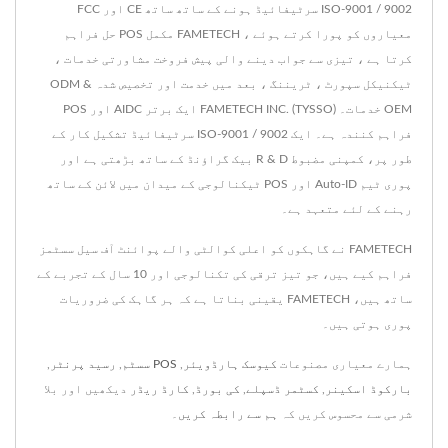
ISO-9001 / 9002 سرٹیفائیڈ ہونے کے ساتھ ساتھ CE اور FCC
معیاروں کو پورا کرتے ہوئے ، FAMETECH مکمل POS حل فراہم
کرتا ہے ، تیزی سے جواب دینے والی پیش فروخت مشاورتی خدمات ،
ٹیکنیکل سپورٹ ، ٹریننگ ، بعد میں خدمت اور تخصیص شدہ ODM &
OEM خدمات۔ FAMETECH INC. (TYSSO) ایک برتر AIDC اور POS
فراہم کنندہ ہے۔ ایک ISO-9001 / 9002 سرٹیفائیڈ تشکیل کار کے
طور پر، کمپنی مضبوط R & D بیک گراؤنڈ کے ساتھ بڑھتی ہے اور
پوری ٹیم Auto-ID اور POS ٹیکنالوجی کے میدان میں لائن کے ساتھ
رہنے کے لئے متعہد ہے۔
FAMETECH نے گاہکوں کو اعلی کوالٹی والے پوائنٹ آف سیل سسٹمز
فراہم کیے ہیں، جو تیز ترقی کی تکنالوجی اور 10 سال کے تجربے کے
ساتھ ہیں، FAMETECH یقینی بناتا ہے کہ ہر گاہک کی ضروریات
پوری ہوتی ہیں۔
ہمارے معیاری مصنوعات
کیوسک ہارڈویئر
,
POS سسٹم
,
رسید پرنٹر
,
بارکوڈ اسکینر
,
کسٹمر ڈسپلے
,
کی بورڈ
,
کارڈ ریڈر
دیکھیں اور بلا
شرمی سے محسوس کریں کہ
ہم سے رابطہ کریں
۔