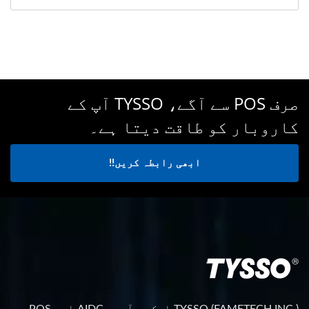
صرف POS سے آگے، TYSSO آپ کے
کاروبار کو طاقت دیتا ہے۔
ابھی رابطہ کریں!!