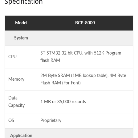
Specification
Model
BCP-8000
System
ST STM32 32 bit CPU, with 512K Program
CPU
flash RAM
2M Byte SRAM (1MB lookup table), 4M Byte
Memory
Flash RAM (For Font)
Data
1 MB or 35,000 records
Capacity
OS
Proprietary
Application