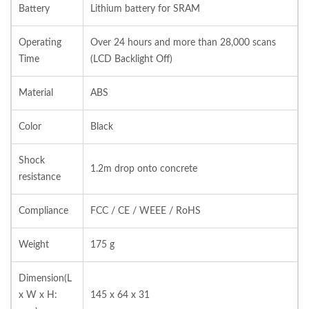
Battery
Lithium battery for SRAM
Operating
Over 24 hours and more than 28,000 scans
Time
(LCD Backlight Off)
Material
ABS
Color
Black
Shock
1.2m drop onto concrete
resistance
Compliance
FCC / CE / WEEE / RoHS
Weight
175 g
Dimension(L
x W x H:
145 x 64 x 31