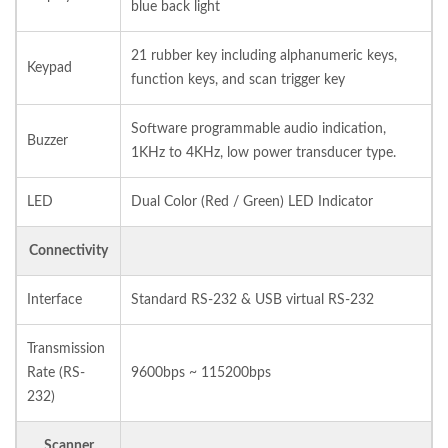
blue back light
21 rubber key including alphanumeric keys,
Keypad
function keys, and scan trigger key
Software programmable audio indication,
Buzzer
1KHz to 4KHz, low power transducer type.
LED
Dual Color (Red / Green) LED Indicator
Connectivity
Interface
Standard RS-232 & USB virtual RS-232
Transmission
Rate (RS-
9600bps ~ 115200bps
232)
Scanner