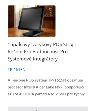
15palcový Dotykový POS Stroj |
Řešení Pro Budoucnost Pro
Systémové Integrátory
TP-1615N
All-in-one POS systém TP-1615N obsahuje
procesor Intel® Alder Lake N97, podporující
až 16GB DDR4 paměti a M.2 SSD pro rychlý
přístup a vysoký...