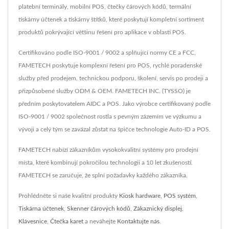
platební terminály, mobilní POS, čtečky čárových kódů, termální
tiskárny účtenek a tiskárny štítků, které poskytují kompletní sortiment
produktů pokrývající většinu řešení pro aplikace v oblasti POS.
Certifikováno podle ISO-9001 / 9002 a splňující normy CE a FCC,
FAMETECH poskytuje komplexní řešení pro POS, rychlé poradenské
služby před prodejem, technickou podporu, školení, servis po prodeji a
přizpůsobené služby ODM & OEM. FAMETECH INC. (TYSSO) je
předním poskytovatelem AIDC a POS. Jako výrobce certifikovaný podle
ISO-9001 / 9002 společnost rostla s pevným zázemím ve výzkumu a
vývoji a celý tým se zavázal zůstat na špičce technologie Auto-ID a POS.
FAMETECH nabízí zákazníkům vysokokvalitní systémy pro prodejní
místa, které kombinují pokročilou technologii a 10 let zkušeností.
FAMETECH se zaručuje, že splní požadavky každého zákazníka.
Prohlédněte si naše kvalitní produkty
Kiosk hardware
,
POS systém
,
Tiskárna účtenek
,
Skenner čárových kódů
,
Zákaznický displej
,
Klávesnice
,
Čtečka karet
a neváhejte
Kontaktujte nás
.