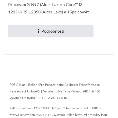
Processor® N97 (Alder Lake) a Core™ i3-
1215U/ i5-1235U(Alder Lake) a 15palcovým
TFT LCD displejem s True-Flat...
Podrobnosti
POS A Kiosk Řešení Pro Pohostinské Aplikace: Transformace
Restaurací A Hotelů | Vyrobeno Na Tchaj-Wanu, AIDC & POS
Výrobce Od Roku 1981 | FAMETECH INC
Sídlo společnosti FAMETECH INC je v Tchaj-wanu od roku 1981 a
zabývá se výrobou POS a AIDC systémů. Jejich hlavními produkty jsou