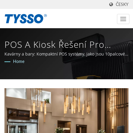
ČESKY
POS A Kiosk Řešení Pro
Pohostinské Aplikace:
Kavárny a bary: Kompaktní POS systémy, jako jsou 10palcové
dotykové displeje
Home
Transformace Restaurací A
Hotelů | Vyrobeno Na Tchaj-
Wanu, AIDC & POS Výrobce
Od Roku 1981 | FAMETECH
INC