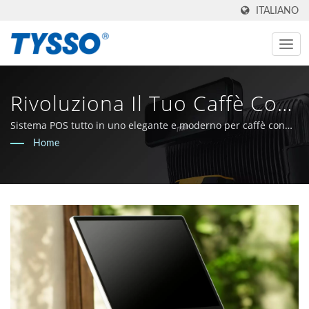
ITALIANO
Rivoluziona Il Tuo Caffè Con
Un Sistema POS Sofisticato |
Sistema POS tutto in uno elegante e moderno per caffè con
design ultra-sottile
Home
Produttore AIDC E POS Di
Taiwan Dal 1981 |
FAMETECH INC