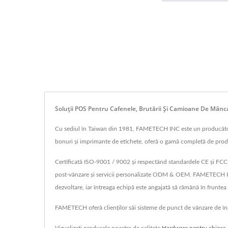
Soluții POS Pentru Cafenele, Brutării Și Camioane De Mân
Cu sediul în Taiwan din 1981, FAMETECH INC este un producător d
bonuri și imprimante de etichete, oferă o gamă completă de produ
Certificată ISO-9001 / 9002 și respectând standardele CE și FCC,
post-vânzare și servicii personalizate ODM & OEM. FAMETECH INC
dezvoltare, iar întreaga echipă este angajată să rămână în frunte
FAMETECH oferă clienților săi sisteme de punct de vânzare de înal
Vizualizați produsele noastre de calitate
Hardware pentru chioșc