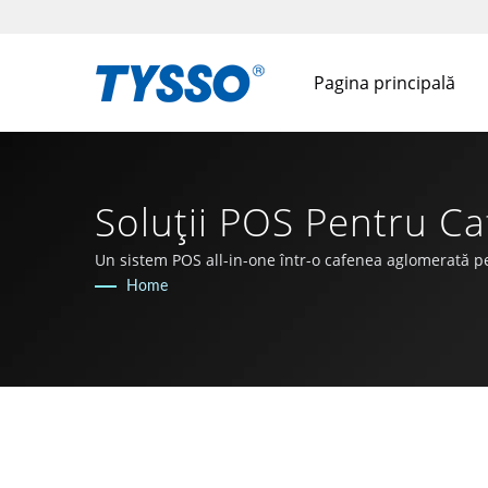
Pagina principală
Soluții POS Pentru C
Fabricat În Taiwan, 
Un sistem POS all-in-one într-o cafenea aglomerată p
Home