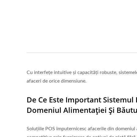
Cu interfețe intuitive și capacități robuste, sisteme
afaceri de orice dimensiune.
De Ce Este Important Sistemul 
Domeniul Alimentației Și Băutu
Soluțiile POS împuternicesc afacerile din domeniul 