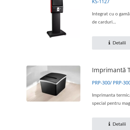
KS-1127
Integrat cu o gamă 
de carduri...
Detalii
Imprimantă T
PRP-300/ PRP-30
Imprimanta termică
special pentru maga
Detalii