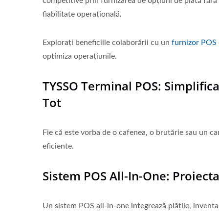
competitive prin furnizarea de opțiuni de plată fără 
fiabilitate operațională.
Explorați beneficiile colaborării cu un
furnizor POS 
optimiza operațiunile.
TYSSO Terminal POS: Simplifica
Tot
Fie că este vorba de o cafenea, o brutărie sau un ca
eficiente.
Sistem POS All-In-One: Proiecta
Un sistem POS all-in-one integrează plățile, inventaru