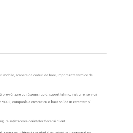
ri mobile, scanere de coduri de bare, imprimante termice de
re-vânzare cu răspuns rapid, suport tehnic, instruire, servicii
9002, compania a crescut cu o bază solidă în cercetare și
ură satisfacerea cerințelor fiecărui client.
ți
,
Tastatură
,
Cititor de carduri
și nu ezitați să
Contactați-ne
.