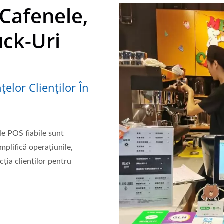
 Cafenele,
uck-Uri
țelor Clienților În
ile POS fiabile sunt
mplifică operațiunile,
ția clienților pentru