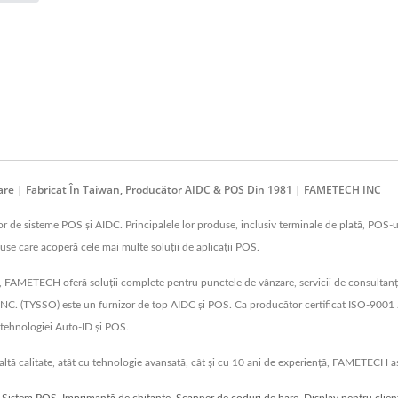
care | Fabricat În Taiwan, Producător AIDC & POS Din 1981 | FAMETECH INC
e sisteme POS și AIDC. Principalele lor produse, inclusiv terminale de plată, POS-u
se care acoperă cele mai multe soluții de aplicații POS.
 FAMETECH oferă soluții complete pentru punctele de vânzare, servicii de consultanță p
. (TYSSO) este un furnizor de top AIDC și POS. Ca producător certificat ISO-9001 / 
a tehnologiei Auto-ID și POS.
tă calitate, atât cu tehnologie avansată, cât și cu 10 ani de experiență, FAMETECH asig
,
Sistem POS
,
Imprimantă de chitanțe
,
Scanner de coduri de bare
,
Display pentru clien