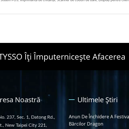
TYSSO Îți Împuternicește Afacerea
resa Noastră
Ultimele Știri
Anun De Închidere A Festiva
No. 237, Sec. 1, Datong Rd.,
Bărcilor Dragon
st., New Taipei City 221,