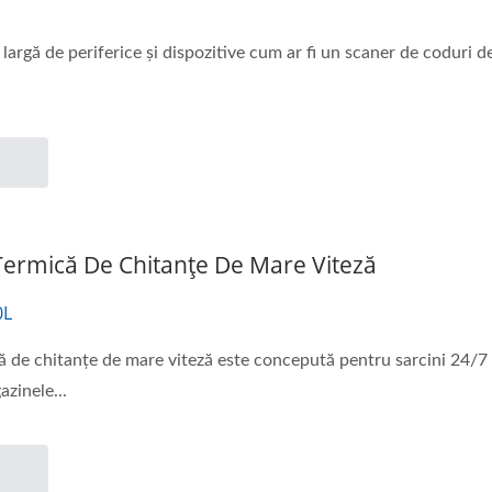
largă de periferice și dispozitive cum ar fi un scaner de coduri d
ermică De Chitanțe De Mare Viteză
0L
 de chitanțe de mare viteză este concepută pentru sarcini 24/7 pe
zinele...