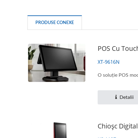
PRODUSE CONEXE
POS Cu Touch
XT-9616N
O soluție POS moder
Detalii
Chioșc Digit