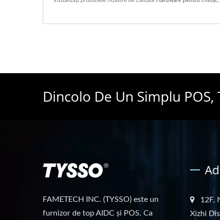
Dincolo De Un Simplu POS, 
Ad
FAMETECH INC. (TYSSO) este un
12F, 
furnizor de top AIDC și POS. Ca
Xizhi Di