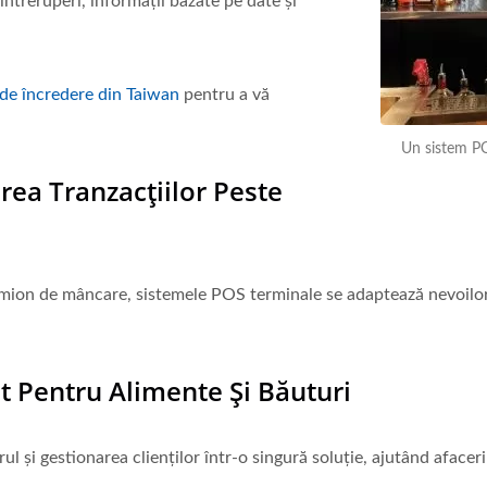
întreruperi, informații bazate pe date și
de încredere din Taiwan
pentru a vă
Un sistem PO
rea Tranzacțiilor Peste
mion de mâncare, sistemele POS terminale se adaptează nevoilor af
t Pentru Alimente Și Băuturi
l și gestionarea clienților într-o singură soluție, ajutând afaceri