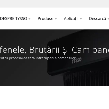
DESPRE TYSSO
Produse
Aplicații
Descarcă
afenele, Brutării Și Camioa
Producător AIDC & POS Di
entru procesarea fără întreruperi a comenzilor.