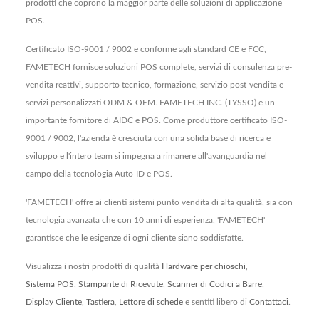
prodotti che coprono la maggior parte delle soluzioni di applicazione
POS.
Certificato ISO-9001 / 9002 e conforme agli standard CE e FCC,
FAMETECH fornisce soluzioni POS complete, servizi di consulenza pre-
vendita reattivi, supporto tecnico, formazione, servizio post-vendita e
servizi personalizzati ODM & OEM. FAMETECH INC. (TYSSO) è un
importante fornitore di AIDC e POS. Come produttore certificato ISO-
9001 / 9002, l'azienda è cresciuta con una solida base di ricerca e
sviluppo e l'intero team si impegna a rimanere all'avanguardia nel
campo della tecnologia Auto-ID e POS.
'FAMETECH' offre ai clienti sistemi punto vendita di alta qualità, sia con
tecnologia avanzata che con 10 anni di esperienza, 'FAMETECH'
garantisce che le esigenze di ogni cliente siano soddisfatte.
Visualizza i nostri prodotti di qualità
Hardware per chioschi
,
Sistema POS
,
Stampante di Ricevute
,
Scanner di Codici a Barre
,
Display Cliente
,
Tastiera
,
Lettore di schede
e sentiti libero di
Contattaci
.