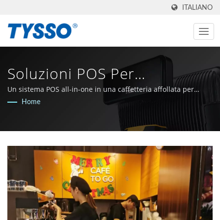
ITALIANO
Soluzioni POS Per
Caffetterie, Panetterie E
Un sistema POS all-in-one in una caffetteria affollata per
un'elaborazione degli ordini senza soluzione di continuità.
Home
Furgoni Di Cibo |
Produttore AIDC E POS Di
Taiwan Dal 1981 |
FAMETECH INC