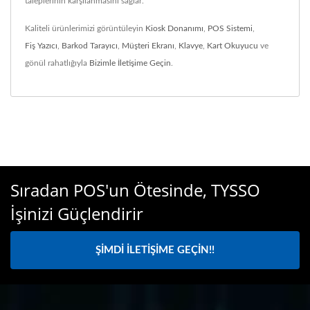
taleplerinin karşılanmasını sağlar.
Kaliteli ürünlerimizi görüntüleyin
Kiosk Donanımı
,
POS Sistemi
,
Fiş Yazıcı
,
Barkod Tarayıcı
,
Müşteri Ekranı
,
Klavye
,
Kart Okuyucu
ve
gönül rahatlığıyla
Bizimle İletişime Geçin
.
Sıradan POS'un Ötesinde, TYSSO
İşinizi Güçlendirir
ŞIMDI İLETIŞIME GEÇIN!!