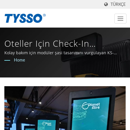
TÜRKÇE
Oteller Için Check-In
Deneyimlerini Değiştirme |
Kolay bakım için modüler şasi tasarımını vurgulayan KS-
1X27'nin yan görünümü.
Home
1981'den Beri Tayvan AIDC
& POS Üreticisi | FAMETECH
INC