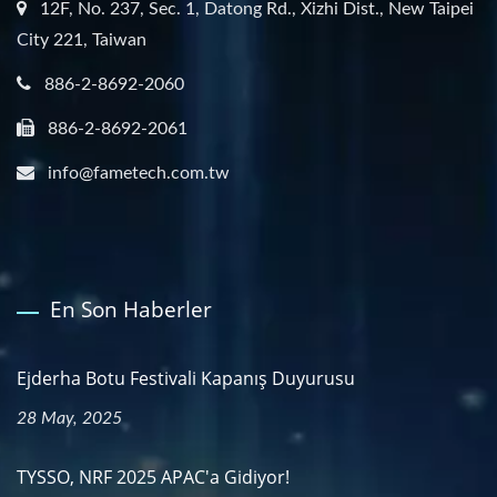
12F, No. 237, Sec. 1, Datong Rd., Xizhi Dist., New Taipei
City 221, Taiwan
886-2-8692-2060
886-2-8692-2061
info@fametech.com.tw
En Son Haberler
Ejderha Botu Festivali Kapanış Duyurusu
28 May, 2025
TYSSO, NRF 2025 APAC'a Gidiyor!