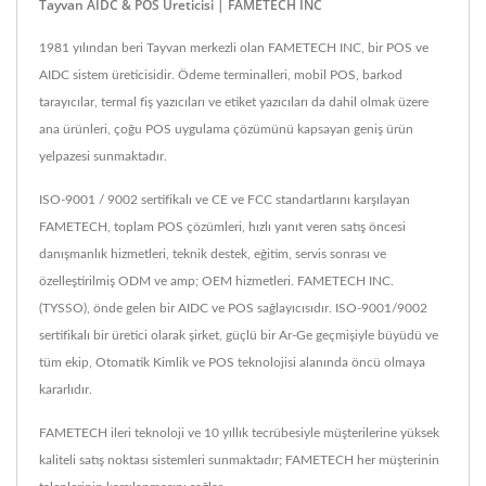
Tayvan AIDC & POS Üreticisi | FAMETECH INC
1981 yılından beri Tayvan merkezli olan FAMETECH INC, bir POS ve
AIDC sistem üreticisidir. Ödeme terminalleri, mobil POS, barkod
tarayıcılar, termal fiş yazıcıları ve etiket yazıcıları da dahil olmak üzere
ana ürünleri, çoğu POS uygulama çözümünü kapsayan geniş ürün
yelpazesi sunmaktadır.
ISO-9001 / 9002 sertifikalı ve CE ve FCC standartlarını karşılayan
FAMETECH, toplam POS çözümleri, hızlı yanıt veren satış öncesi
danışmanlık hizmetleri, teknik destek, eğitim, servis sonrası ve
özelleştirilmiş ODM ve amp; OEM hizmetleri. FAMETECH INC.
(TYSSO), önde gelen bir AIDC ve POS sağlayıcısıdır. ISO-9001/9002
sertifikalı bir üretici olarak şirket, güçlü bir Ar-Ge geçmişiyle büyüdü ve
tüm ekip, Otomatik Kimlik ve POS teknolojisi alanında öncü olmaya
kararlıdır.
FAMETECH ileri teknoloji ve 10 yıllık tecrübesiyle müşterilerine yüksek
kaliteli satış noktası sistemleri sunmaktadır; FAMETECH her müşterinin