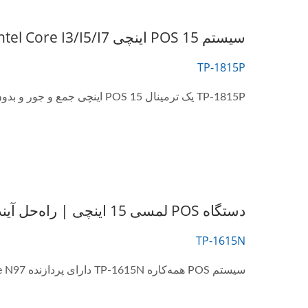
سیستم POS 15 اینچی Intel Core I3/i5/i7 برای کارایی خرده‌فروشی و مهمان‌نوازی.
TP-1815P
TP-1815P یک ترمینال POS 15 اینچی جمع و جور و بدون فن است که عملکرد و انعطاف‌پذیری استثنایی...
دستگاه POS لمسی 15 اینچی | راه‌حل آینده‌نگر برای یکپارچه‌سازان سیستم
TP-1615N
سیستم POS همه‌کاره TP-1615N دارای پردازنده Intel® Alder Lake N97 است که از حداکثر 16 گیگابایت حافظه...