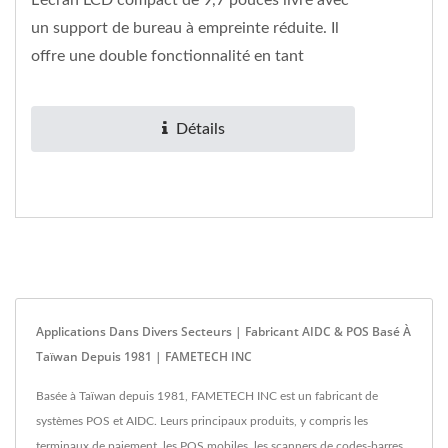
L'écran LCD compact de 9,7 pouces livré avec
un support de bureau à empreinte réduite. Il
offre une double fonctionnalité en tant
qu'écran principal...
Détails
Applications Dans Divers Secteurs | Fabricant AIDC & POS Basé À
Taïwan Depuis 1981 | FAMETECH INC
Basée à Taïwan depuis 1981, FAMETECH INC est un fabricant de
systèmes POS et AIDC. Leurs principaux produits, y compris les
terminaux de paiement, les POS mobiles, les scanners de codes-barres,