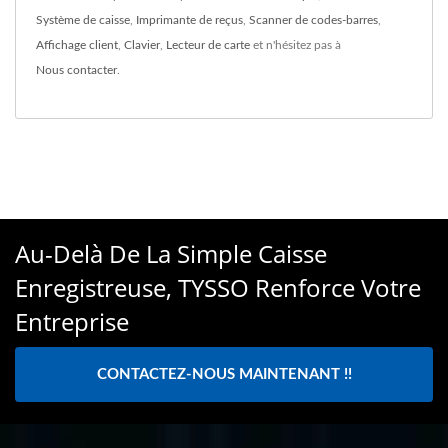
Système de caisse
,
Imprimante de reçus
,
Scanner de codes-barres
,
Affichage client
,
Clavier
,
Lecteur de carte
et n'hésitez pas à
Nous contacter
.
Au-Delà De La Simple Caisse
Enregistreuse, TYSSO Renforce Votre
Entreprise
CONTACTEZ-NOUS MAINTENANT !!