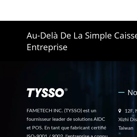
Au-Delà De La Simple Caiss
Entreprise
No
FAMETECH INC. (TYSSO) est un
12F, 
fournisseur leader de solutions AIDC
Xizhi Di
et POS. En tant que fabricant certifié
Taiwan
ISO-9001 / 9002, l'entreprise a connu