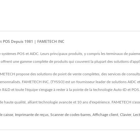
C Et POS Depuis 1981 | FAMETECH INC
ystèmes POS et AIDC. Leurs principaux produits, y compris les terminaux de paiement
, offrent une gamme complète de produits qui couvrent la plupart des solutions d'app
METECH propose des solutions de point de vente complètes, des services de consultati
ersonnalisés. FAMETECH INC. (TYSSO) est un fournisseur leader de solutions AIDC et 
 R&D et toute l'équipe s'engage à rester à la pointe de la technologie Auto-ID et POS.
 haute qualité, alliant technologie avancée et 10 ans d'expérience. FAMETECH s'ass
e caisse
,
Imprimante de reçus
,
Scanner de codes-barres
,
Affichage client
,
Clavier
,
Lect