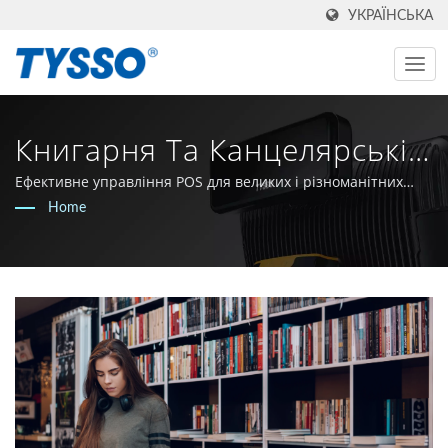
УКРАЇНСЬКА
Книгарня Та Канцелярські
Товари | Вироблено В
Ефективне управління POS для великих і різноманітних
колекцій продуктів
Home
Тайвані, Виробник AIDC Та
POS З 1981 Року |
FAMETECH INC