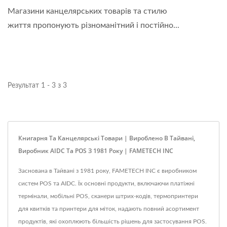
Магазини канцелярських товарів та стилю
життя пропонують різноманітний і постійно...
Результат 1 - 3 з 3
Книгарня Та Канцелярські Товари | Вироблено В Тайвані,
Виробник AIDC Та POS З 1981 Року | FAMETECH INC
Заснована в Тайвані з 1981 року, FAMETECH INC є виробником
систем POS та AIDC. Їх основні продукти, включаючи платіжні
термінали, мобільні POS, сканери штрих-кодів, термопринтери
для квитків та принтери для міток, надають повний асортимент
продуктів, які охоплюють більшість рішень для застосування POS.