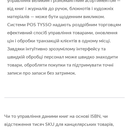
управління великим і різноманітним асортиментом —
від книг і журналів до ручок, блокнотів і художніх
матеріалів — може бути щоденним викликом.
Системи POS TYSSO надають роздрібним торговцям
ефективний спосіб управління товарами, оновлення
цін і обробки транзакцій клієнтів в одному місці.
Завдяки інтуїтивно зрозумілому інтерфейсу та
швидкій обробці персонал може швидко знаходити
товари, обробляти покупки та підтримувати точні
записи про запаси без затримок.
Чи то управління даними книг на основі ISBN, чи
відстеження тисяч SKU для канцелярських товарів,