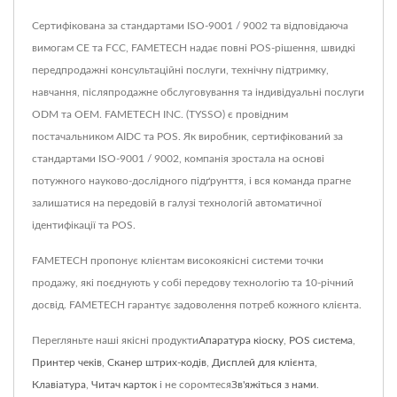
Сертифікована за стандартами ISO-9001 / 9002 та відповідаюча
вимогам CE та FCC, FAMETECH надає повні POS-рішення, швидкі
передпродажні консультаційні послуги, технічну підтримку,
навчання, післяпродажне обслуговування та індивідуальні послуги
ODM та OEM. FAMETECH INC. (TYSSO) є провідним
постачальником AIDC та POS. Як виробник, сертифікований за
стандартами ISO-9001 / 9002, компанія зростала на основі
потужного науково-дослідного підґрунття, і вся команда прагне
залишатися на передовій в галузі технологій автоматичної
ідентифікації та POS.
FAMETECH пропонує клієнтам високоякісні системи точки
продажу, які поєднують у собі передову технологію та 10-річний
досвід. FAMETECH гарантує задоволення потреб кожного клієнта.
Перегляньте наші якісні продукти
Апаратура кіоску
,
POS система
,
Принтер чеків
,
Сканер штрих-кодів
,
Дисплей для клієнта
,
Клавіатура
,
Читач карток
і не соромтеся
Зв'яжіться з нами
.