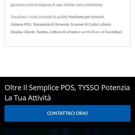
garantisce che le esigenze di ogni cliente siano soddisfatte.
Visualizza i nostri prodotti di qualità
Hardware per chioschi
,
Sistema POS
,
Stampante di Ricevute
,
Scanner di Codici a Barre
,
Display Cliente
,
Tastiera
,
Lettore di schede
e sentiti libero di
Contattaci
.
Oltre Il Semplice POS, TYSSO Potenzia
La Tua Attività
CONTATTACI ORA!!