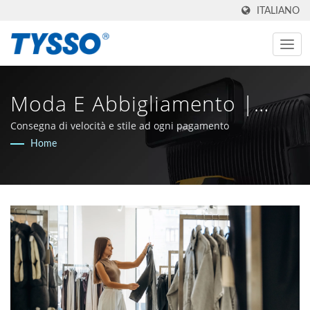
ITALIANO
Moda E Abbigliamento |
Prodotti In Taiwan,
Consegna di velocità e stile ad ogni pagamento
Home
Produttore AIDC E POS Dal
1981 | FAMETECH INC