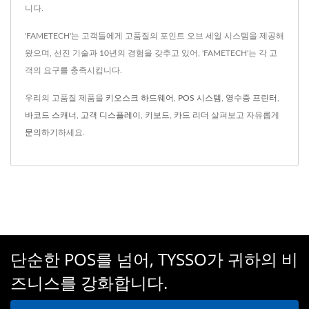
니다.
'FAMETECH'는 고객들에게 고품질의 포인트 오브 세일 시스템을 제공해
왔으며, 선진 기술과 10년의 경험을 갖추고 있어, 'FAMETECH'는 각 고
객의 요구를 충족시킵니다.
우리의 고품질 제품을
키오스크 하드웨어
,
POS 시스템
,
영수증 프린터
,
바코드 스캐너
,
고객 디스플레이
,
키보드
,
카드 리더
살펴보고 자유롭게
문의하기
하세요.
단순한 POS를 넘어, TYSSO가 귀하의 비
즈니스를 강화합니다.