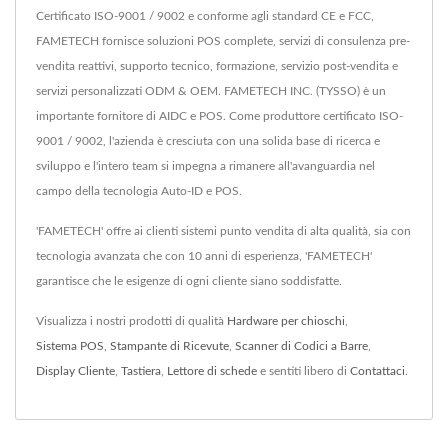
Certificato ISO-9001 / 9002 e conforme agli standard CE e FCC,
FAMETECH fornisce soluzioni POS complete, servizi di consulenza pre-
vendita reattivi, supporto tecnico, formazione, servizio post-vendita e
servizi personalizzati ODM & OEM. FAMETECH INC. (TYSSO) è un
importante fornitore di AIDC e POS. Come produttore certificato ISO-
9001 / 9002, l'azienda è cresciuta con una solida base di ricerca e
sviluppo e l'intero team si impegna a rimanere all'avanguardia nel
campo della tecnologia Auto-ID e POS.
'FAMETECH' offre ai clienti sistemi punto vendita di alta qualità, sia con
tecnologia avanzata che con 10 anni di esperienza, 'FAMETECH'
garantisce che le esigenze di ogni cliente siano soddisfatte.
Visualizza i nostri prodotti di qualità
Hardware per chioschi
,
Sistema POS
,
Stampante di Ricevute
,
Scanner di Codici a Barre
,
Display Cliente
,
Tastiera
,
Lettore di schede
e sentiti libero di
Contattaci
.