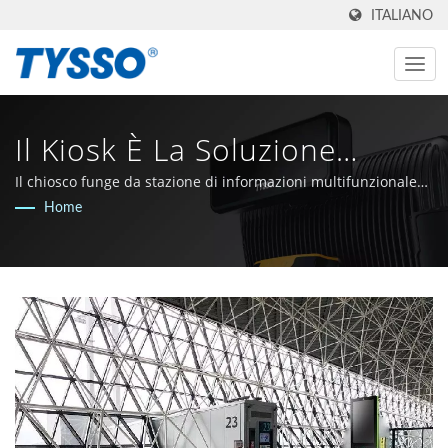
ITALIANO
Il Kiosk È La Soluzione
Ottimale Per Molteplici
Il chiosco funge da stazione di informazioni multifunzionale
nell'aeroporto
Home
Compiti In Aeroporto |
Fabbricante AIDC E POS Di
Taiwan Dal 1981 |
FAMETECH INC