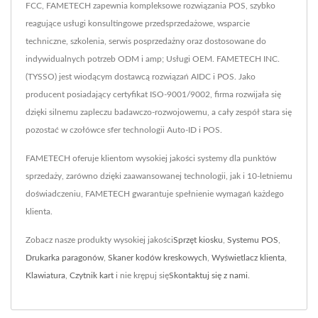
FCC, FAMETECH zapewnia kompleksowe rozwiązania POS, szybko
reagujące usługi konsultingowe przedsprzedażowe, wsparcie
techniczne, szkolenia, serwis posprzedażny oraz dostosowane do
indywidualnych potrzeb ODM i amp; Usługi OEM. FAMETECH INC.
(TYSSO) jest wiodącym dostawcą rozwiązań AIDC i POS. Jako
producent posiadający certyfikat ISO-9001/9002, firma rozwijała się
dzięki silnemu zapleczu badawczo-rozwojowemu, a cały zespół stara się
pozostać w czołówce sfer technologii Auto-ID i POS.
FAMETECH oferuje klientom wysokiej jakości systemy dla punktów
sprzedaży, zarówno dzięki zaawansowanej technologii, jak i 10-letniemu
doświadczeniu, FAMETECH gwarantuje spełnienie wymagań każdego
klienta.
Zobacz nasze produkty wysokiej jakości
Sprzęt kiosku
,
Systemu POS
,
Drukarka paragonów
,
Skaner kodów kreskowych
,
Wyświetlacz klienta
,
Klawiatura
,
Czytnik kart
i nie krępuj się
Skontaktuj się z nami
.