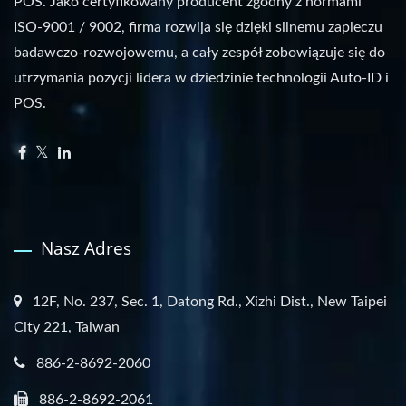
POS. Jako certyfikowany producent zgodny z normami
ISO-9001 / 9002, firma rozwija się dzięki silnemu zapleczu
badawczo-rozwojowemu, a cały zespół zobowiązuje się do
utrzymania pozycji lidera w dziedzinie technologii Auto-ID i
POS.
Nasz Adres
12F, No. 237, Sec. 1, Datong Rd., Xizhi Dist., New Taipei
City 221, Taiwan
886-2-8692-2060
886-2-8692-2061