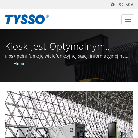
POLSKA
Kiosk Jest Optymalnym
Rozwiązaniem Dla Wielu
Kiosk pełni funkcję wielofunkcyjnej stacji informacyjnej na
lotnisku
Home
Zadań Na Lotnisku |
Wyprodukowano Na
Tajwanie, Producent AIDC I
POS Od 1981 Roku |
FAMETECH INC