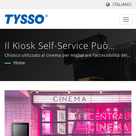
ITALIANO
Il Kiosk Self-Service Può
Aumentare Le Vendite Nel
Chiosco utilizzato al cinema per migliorare l'accessibilità del
servizio ai clienti
Home
Settore Dell'intrattenimento
| Produttore Di AIDC E POS
Made In Taiwan Dal 1981 |
FAMETECH INC