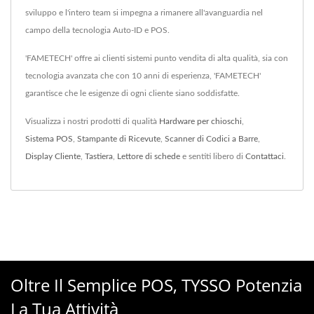
sviluppo e l'intero team si impegna a rimanere all'avanguardia nel
campo della tecnologia Auto-ID e POS.
'FAMETECH' offre ai clienti sistemi punto vendita di alta qualità, sia con
tecnologia avanzata che con 10 anni di esperienza, 'FAMETECH'
garantisce che le esigenze di ogni cliente siano soddisfatte.
Visualizza i nostri prodotti di qualità
Hardware per chioschi
,
Sistema POS
,
Stampante di Ricevute
,
Scanner di Codici a Barre
,
Display Cliente
,
Tastiera
,
Lettore di schede
e sentiti libero di
Contattaci
.
Oltre Il Semplice POS, TYSSO Potenzia
La Tua Attività