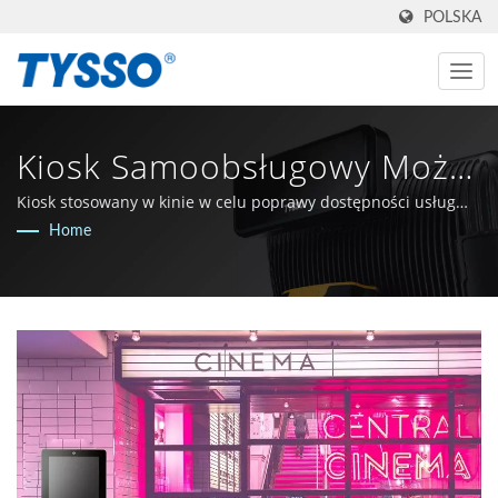
POLSKA
Kiosk Samoobsługowy Może
Zwiększyć Sprzedaż W
Kiosk stosowany w kinie w celu poprawy dostępności usług
dla klientów
Home
Branży Rozrywkowej |
Producent AIDC I POS Z
Tajwanu Od 1981 Roku |
FAMETECH INC