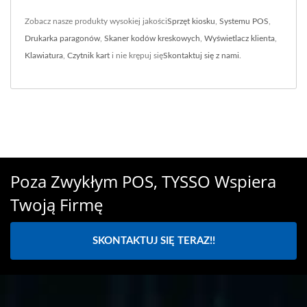
Zobacz nasze produkty wysokiej jakości
Sprzęt kiosku
,
Systemu POS
,
Drukarka paragonów
,
Skaner kodów kreskowych
,
Wyświetlacz klienta
,
Klawiatura
,
Czytnik kart
i nie krępuj się
Skontaktuj się z nami
.
Poza Zwykłym POS, TYSSO Wspiera
Twoją Firmę
SKONTAKTUJ SIĘ TERAZ!!