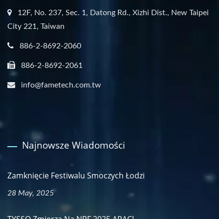
12F, No. 237, Sec. 1, Datong Rd., Xizhi Dist., New Taipei
City 221, Taiwan
886-2-8692-2060
886-2-8692-2061
info@fametech.com.tw
Najnowsze Wiadomości
Zamknięcie Festiwalu Smoczych Łodzi
28 May, 2025
TYSSO Zmierza Na NRF 2025 APAC!