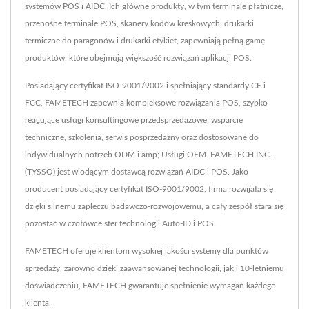
systemów POS i AIDC. Ich główne produkty, w tym terminale płatnicze,
przenośne terminale POS, skanery kodów kreskowych, drukarki
termiczne do paragonów i drukarki etykiet, zapewniają pełną gamę
produktów, które obejmują większość rozwiązań aplikacji POS.
Posiadający certyfikat ISO-9001/9002 i spełniający standardy CE i
FCC, FAMETECH zapewnia kompleksowe rozwiązania POS, szybko
reagujące usługi konsultingowe przedsprzedażowe, wsparcie
techniczne, szkolenia, serwis posprzedażny oraz dostosowane do
indywidualnych potrzeb ODM i amp; Usługi OEM. FAMETECH INC.
(TYSSO) jest wiodącym dostawcą rozwiązań AIDC i POS. Jako
producent posiadający certyfikat ISO-9001/9002, firma rozwijała się
dzięki silnemu zapleczu badawczo-rozwojowemu, a cały zespół stara się
pozostać w czołówce sfer technologii Auto-ID i POS.
FAMETECH oferuje klientom wysokiej jakości systemy dla punktów
sprzedaży, zarówno dzięki zaawansowanej technologii, jak i 10-letniemu
doświadczeniu, FAMETECH gwarantuje spełnienie wymagań każdego
klienta.