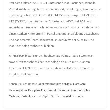
Standards, bietet FAMETECH umfassende POS-Lösungen, schnelle
Vorverkaufsberatung, technischen Support, Schulungen, Kundendienst
und maßgeschneiderte ODM- & OEM-Dienstleistungen. FAMETECH
INC. (TYSSO) ist ein führender Anbieter von AIDC und POS. Als
zertifizierter Hersteller nach ISO-9001 / 9002 ist das Unternehmen mit
einem starken Hintergrund in Forschung und Entwicklung gewachsen,
und das gesamte Team ist bestrebt, an der Spitze der Auto-ID- und
POS-Technologiesphäre zu bleiben.
FAMETECH bietet Kunden hochwertige Point-of-Sale-Systeme an,
sowohl mit fortschrittlicher Technologie als auch mit 10 Jahren
Erfahrung. FAMETECH stellt sicher, dass die Anforderungen jedes
Kunden erfüllt werden.
Sehen Sie sich unsere Qualitätsprodukte an
Kiosk-Hardware
,
Kassensystem
,
Belegdrucker
,
Barcode-Scanner
,
Kundendisplay
,
Tastatur
,
Kartenleser
und zögern Sie nicht
Kontaktiere uns
.