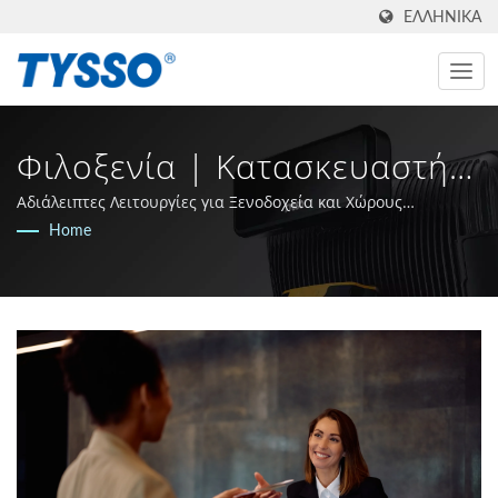
ΕΛΛΗΝΙΚΆ
Φιλοξενία | Κατασκευαστής
AIDC & POS Από Την Ταϊβάν
Αδιάλειπτες Λειτουργίες για Ξενοδοχεία και Χώρους
Υπηρεσιών Εστίασης.
Home
Από Το 1981 | FAMETECH
INC