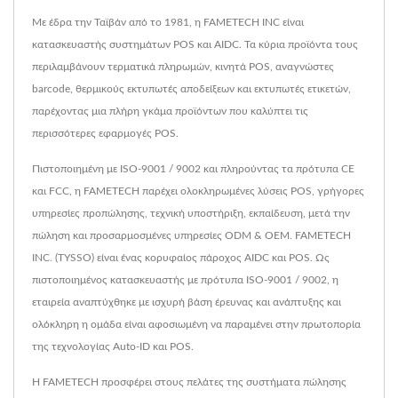
Με έδρα την Ταϊβάν από το 1981, η FAMETECH INC είναι
κατασκευαστής συστημάτων POS και AIDC. Τα κύρια προϊόντα τους
περιλαμβάνουν τερματικά πληρωμών, κινητά POS, αναγνώστες
barcode, θερμικούς εκτυπωτές αποδείξεων και εκτυπωτές ετικετών,
παρέχοντας μια πλήρη γκάμα προϊόντων που καλύπτει τις
περισσότερες εφαρμογές POS.
Πιστοποιημένη με ISO-9001 / 9002 και πληρούντας τα πρότυπα CE
και FCC, η FAMETECH παρέχει ολοκληρωμένες λύσεις POS, γρήγορες
υπηρεσίες προπώλησης, τεχνική υποστήριξη, εκπαίδευση, μετά την
πώληση και προσαρμοσμένες υπηρεσίες ODM & OEM. FAMETECH
INC. (TYSSO) είναι ένας κορυφαίος πάροχος AIDC και POS. Ως
πιστοποιημένος κατασκευαστής με πρότυπα ISO-9001 / 9002, η
εταιρεία αναπτύχθηκε με ισχυρή βάση έρευνας και ανάπτυξης και
ολόκληρη η ομάδα είναι αφοσιωμένη να παραμένει στην πρωτοπορία
της τεχνολογίας Auto-ID και POS.
Η FAMETECH προσφέρει στους πελάτες της συστήματα πώλησης