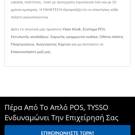
υψηλής ποιότητας, τόσο με προηγμένη τεχνολογία όσο και με 10
χρόνια εμπειρίας. Η FAMETECH εξασφαλίζει ότι οι απαιτήσεις κάθε
πελάτη ικανοποιούνται.
Δείτε τα ποιοτικά μας προϊόντα
Υλικό Kiosk
,
Σύστημα POS
,
Εκτυπωτής αποδείξεων
,
Σαρωτής γραμμωτού κώδικα
,
Οθόνη πελάτη
,
Πληκτρολόγιο
,
Αναγνώστης Καρτών
και μη διστάσετε να
Επικοινωνήσετε μαζί μας
.
Πέρα Από Το Απλό POS, TYSSO
Ενδυναμώνει Την Επιχείρησή Σας
ΕΠΙΚΟΙΝΩΝΉΣΤΕ ΤΏΡΑ!!